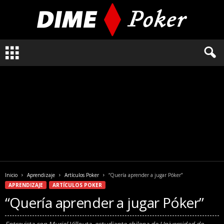
L
o
q
u
e
n
e
c
e
s
i
t
a
Inicio
Aprendizaje
Artículos Poker
“Quería aprender a jugar Póker”
s
APRENDIZAJE
ARTÍCULOS POKER
s
“Quería aprender a jugar Póker”
a
b
e