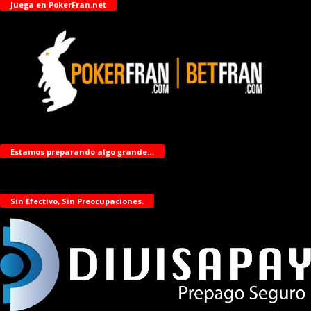
Juega en PokerFran.net
Estamos preparando algo grande…
Sin Efectivo, Sin Preocupaciones.