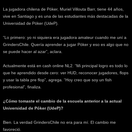
k
La jugadora chilena de Póker, Muriel Villouta Barr, tiene 44 años,
e
r
vive en Santiago y es una de las estudiantes más destacadas de la
.
Universidad de Póker (UdeP).
c
l
“Lo primero: yo ni siquiera era jugadora amateur cuando me uní a
GrindersChile. Quería aprender a jugar Póker y eso es algo que no
se puede hacer al azar”, aclara.
Actualmente está en cash online NL2. “Mi principal logro es todo lo
que he aprendido desde cero: ver HUD, reconocer jugadores, flops
y usar la tabla pre flop”, agrega. “Hoy creo que soy un fish
profesional”, finaliza.
¿Cómo tomaste el cambio de la escuela anterior a la actual
Universidad de Póker (UdeP)?
Bien. La verdad GrindersChile no era para mí. El cambio me
favoreció.