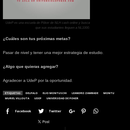
UdeP es una escuela de Póker de NLH cash online y busca
que sus estudiantes lleguen a NL1000.
¿Cuáles son tus próximas metas?
Pasar de nivel y tener una mejor estrategia de estudio.
¿Algo que quieras agregar?
Agradecer a UdeP por la oportunidad.
ETIQUETAS
DELPALO
ELIO MONTUSCHI
LEANDRO ZAMBADE
MONTU
MURIEL VILLOUTA
UDEP
UNIVERSIDAD DE POKER
Facebook
Twitter