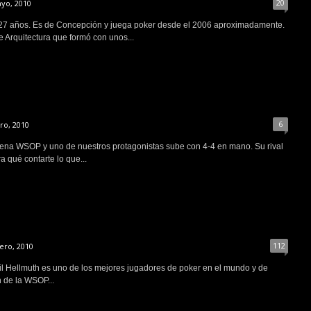
20
yo, 2010
 27 años. Es de Concepción y juega poker desde el 2006 aproximadamente.
e Arquitectura que formó con unos...
6
ro, 2010
ena WSOP y uno de nuestros protagonistas sube con 4-4 en mano. Su rival
ra qué contarte lo que...
112
ero, 2010
l Hellmuth es uno de los mejores jugadores de poker en el mundo y de
 de la WSOP...