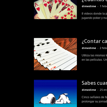
r
dimedime
-
1 feb
a
8 videos donde la 
c
jugando poker y nun
e
r
c
a
d
¿Contar ca
e
dimedime
-
2 feb
p
o
Utiliza las mismas 
k
en las películas. U
e
r
|
D
Sabes cua
i
m
dimedime
-
25 en
e
Cinco señales de f
P
prolongar su jornad
o