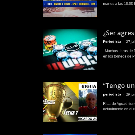
martes a las 18:0
¿Ser agres
Periodista
-
27 ju
Muchos libros de P
en los torneos de P
“Tengo una
periodista
-
29 ju
Ricardo Aguad tien
actualmente en el r