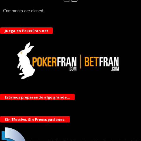
Comments are closed.
Juega en PokerFran.net
Estamos preparando algo grande…
Sin Efectivo, Sin Preocupaciones.