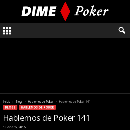
L
o
q
u
e
n
e
c
e
s
i
t
a
Inicio
Blogs
Hablemos de Poker
Hablemos de Poker 141
s
BLOGS
HABLEMOS DE POKER
s
Hablemos de Poker 141
a
b
18 enero, 2016
e