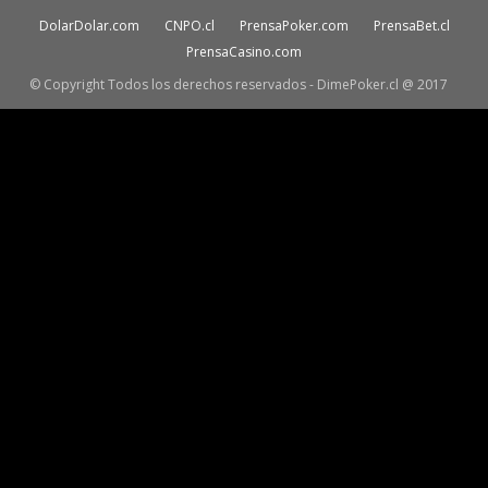
DolarDolar.com
CNPO.cl
PrensaPoker.com
PrensaBet.cl
PrensaCasino.com
© Copyright Todos los derechos reservados - DimePoker.cl @ 2017