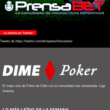
Lo último en Twitter
Tweets de https://twitter.com/dimepoker/lists/poker
El mejor sitio de Poker de Chile con la comunidad más entretenida. Liga
Gratuita.
LO MÁS LEÍDO DE LA SEMANA