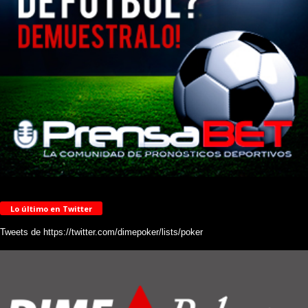
Lo último en Twitter
Tweets de https://twitter.com/dimepoker/lists/poker