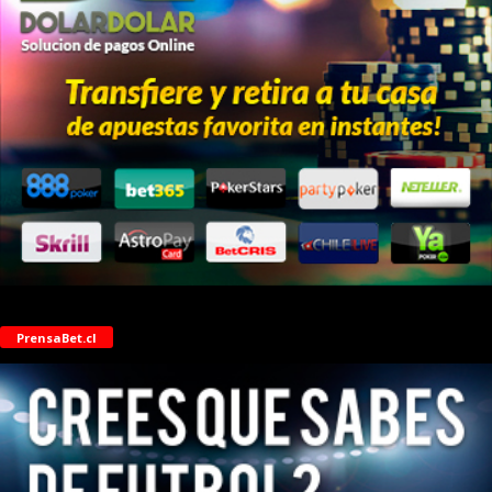
PrensaBet.cl