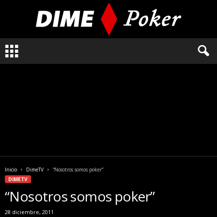
L
o
q
u
e
n
e
c
e
s
i
t
a
Inicio
DimeTV
“Nosotros somos poker”
s
DIMETV
s
“Nosotros somos poker”
a
b
28 diciembre, 2011
e