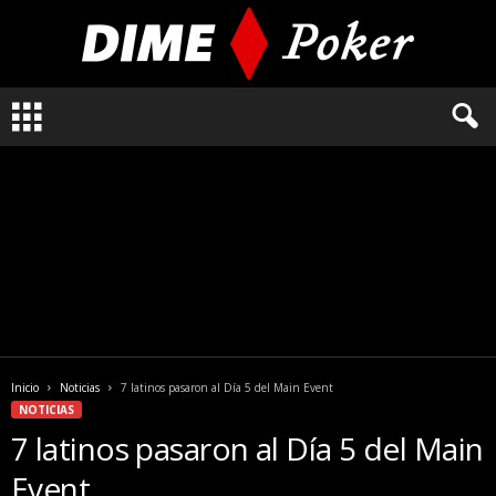
L
o
q
u
e
n
e
c
e
s
i
t
a
Inicio
Noticias
7 latinos pasaron al Día 5 del Main Event
s
NOTICIAS
s
7 latinos pasaron al Día 5 del Main
a
b
Event
e