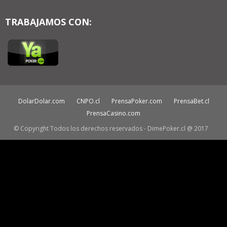
TRABAJAMOS CON:
DolarDolar.com
CNPO.cl
PrensaPoker.com
PrensaBet.cl
PrensaCasino.com
© Copyright Todos los derechos reservados - DimePoker.cl @ 2017