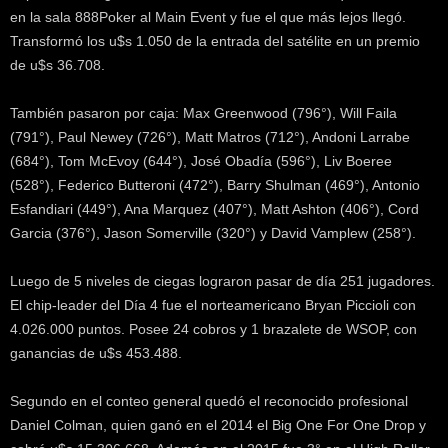
en la sala 888Poker al Main Event y fue el que más lejos llegó.
Transformó los u$s 1.050 de la entrada del satélite en un premio
de u$s 36.708.
También pasaron por caja: Max Greenwood (796°), Will Faila
(791°), Paul Newey (726°), Matt Matros (712°), Andoni Larrabe
(684°), Tom McEvoy (644°), José Obadía (596°), Liv Boeree
(528°), Federico Butteroni (472°), Barry Shulman (469°), Antonio
Esfandiari (449°), Ana Marquez (407°), Matt Ashton (406°), Cord
Garcia (376°), Jason Somerville (320°) y David Vamplew (258°).
Luego de 5 niveles de ciegas lograron pasar de día 251 jugadores.
El chip-leader del Día 4 fue el norteamericano Bryan Piccioli con
4.026.000 puntos. Posee 24 cobros y 1 brazalete de WSOP, con
ganancias de u$s 453.488.
Segundo en el conteo general quedó el reconocido profesional
Daniel Colman, quien ganó en el 2014 el Big One For One Drop y