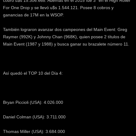
cobró u$s 15.306.668. Además en el 2015 fue 3° en el High Roller
For One Drop y se llevó u$s 1.544.121. Posee 8 cobros y
ganancias de 17M en la WSOP.
También lograron avanzar dos campeones del Main Event: Greg
Raymer (992K) y Johnny Chan (968K), quien posee 2 títulos de
Main Event (1987 y 1988) y busca ganar su brazalete número 11.
Así quedó el TOP 10 del Día 4:
Bryan Piccioli (USA): 4.026.000
Daniel Colman (USA): 3.711.000
Thomas Miller (USA): 3.684.000