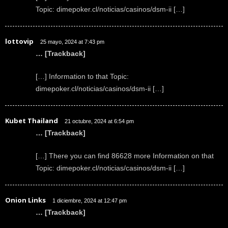
Topic: dimepoker.cl/noticias/casinos/dsm-ii […]
lottovip
25 mayo, 2024 at 7:43 pm
… [Trackback]
[…] Information to that Topic:
dimepoker.cl/noticias/casinos/dsm-ii […]
Kubet Thailand
21 octubre, 2024 at 6:54 pm
… [Trackback]
[…] There you can find 86628 more Information on that
Topic: dimepoker.cl/noticias/casinos/dsm-ii […]
Onion Links
1 diciembre, 2024 at 12:47 pm
… [Trackback]