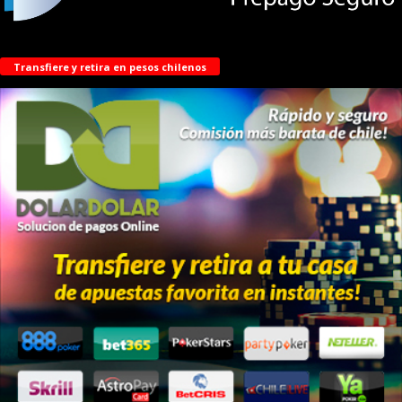
Transfiere y retira en pesos chilenos