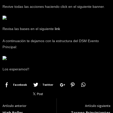
Revive todas las acciones haciendo click en el siguiente banner.
Revisa las bases en el siguiente
link
A continuación te dejamos con la estructura del DSM Evento
Principal:
Los esperamos!!
Facebook
Twitter
Artículo anterior
Artículo siguiente
High Roller
Torneo Principiantes