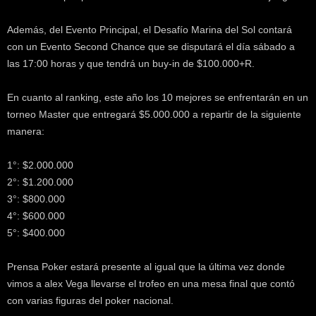
k
e
Además, del Evento Principal, el Desafío Marina del Sol contará
r
con un Evento Second Chance que se disputará el día sábado a
.
las 17:00 horas y que tendrá un buy-in de $100.000+R.
c
l
En cuanto al ranking, este año los 10 mejores se enfrentarán en un
torneo Master que entregará $5.000.000 a repartir de la siguiente
manera:
1°: $2.000.000
2°: $1.200.000
3°: $800.000
4°: $600.000
5°: $400.000
Prensa Poker estará presente al igual que la última vez donde
vimos a alex Vega llevarse el trofeo en una mesa final que contó
con varias figuras del poker nacional.