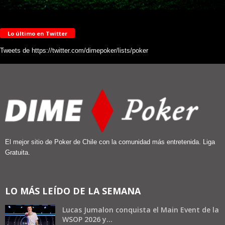
Lo último en Twitter
Tweets de https://twitter.com/dimepoker/lists/poker
El mejor sitio de Poker de Chile con la comunidad más entretenida. Liga
Gratuita.
LO MÁS LEÍDO DE LA SEMANA
Lucas Jumalon conquista el Main Event de la
WSOP 2026 y...