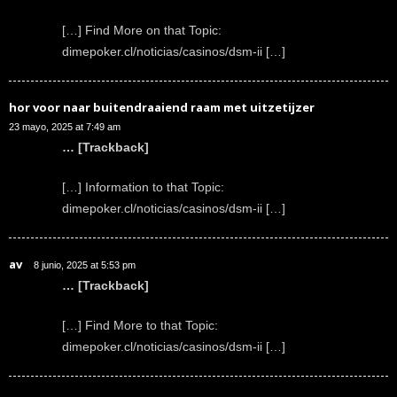
[…] Find More on that Topic:
dimepoker.cl/noticias/casinos/dsm-ii […]
hor voor naar buitendraaiend raam met uitzetijzer
23 mayo, 2025 at 7:49 am
… [Trackback]
[…] Information to that Topic:
dimepoker.cl/noticias/casinos/dsm-ii […]
av
8 junio, 2025 at 5:53 pm
… [Trackback]
[…] Find More to that Topic:
dimepoker.cl/noticias/casinos/dsm-ii […]