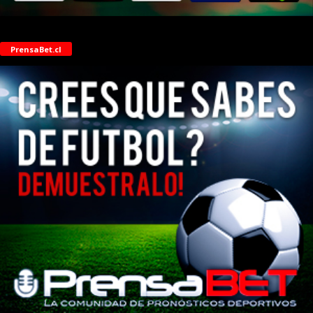
PrensaBet.cl