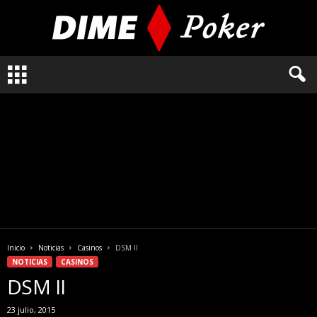
L
o
q
u
e
n
e
c
e
s
i
t
a
Inicio
Noticias
Casinos
DSM II
s
NOTICIAS
CASINOS
s
DSM II
a
b
23 julio, 2015
e