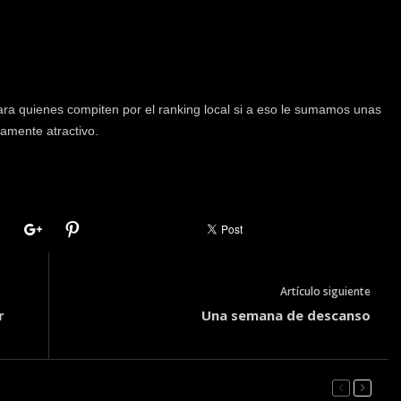
ra quienes compiten por el ranking local si a eso le sumamos unas
amente atractivo.
Artículo siguiente
r
Una semana de descanso