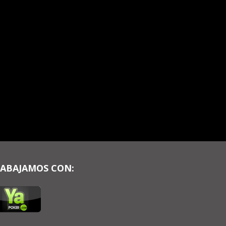
ABAJAMOS CON: