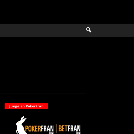
Juega en PokerFran