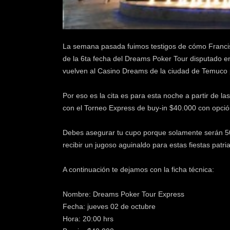
k
e
r
.
La semana pasada fuimos testigos de cómo Franci
c
de la 6ta fecha del Dreams Poker Tour disputado e
l
vuelven al Casino Dreams de la ciudad de Temuco 
Por eso es la cita es para esta noche a partir de l
con el Torneo Express de buy-in $40.000 con opció
Debes asegurar tu cupo porque solamente serán 50 
recibir un jugoso aguinaldo para estas fiestas patria
A continuación te dejamos con la ficha técnica:
Nombre: Dreams Poker Tour Express
Fecha: jueves 02 de octubre
Hora: 20:00 hrs