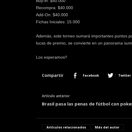
Buy-in: $40.000
Recompra: $40.000
Add-On: $40.000
Fichas Iniciales: 15.000
Además, este torneo sumará importantes puntos pa
lucas de premio, se convierte en un panorama sum
Los esperamos!!
Compartir
Facebook
Twitter
Artículo anterior
Brasil pasa las penas de fútbol con poke
Artículos relacionados
Más del autor