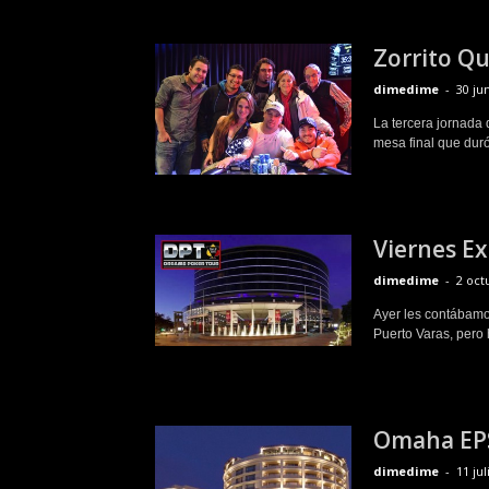
Zorrito Q
dimedime
-
30 ju
La tercera jornada
mesa final que duró
Viernes E
dimedime
-
2 oct
Ayer les contábamo
Puerto Varas, pero 
Omaha EP
dimedime
-
11 jul