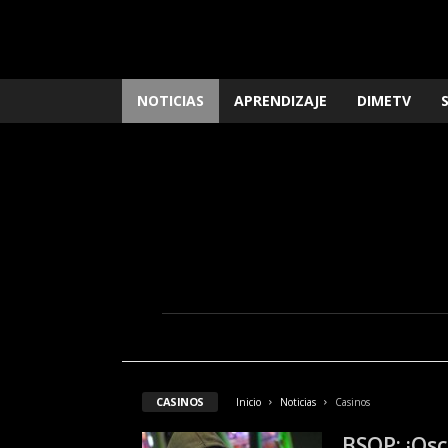
L
NOTICIAS
APRENDIZAJE
DIMETV
o
q
u
e
n
e
c
e
s
i
t
CASINOS
CLUB
LAPT
MUNDO
NAC
a
s
s
CASINOS
Inicio
Noticias
Casinos
a
b
BSOP: ¡Osca
e