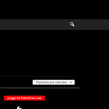
Populares por siete días
Juega en PokerFran.net