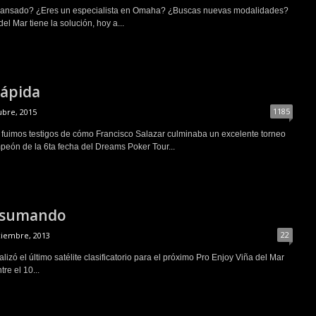
 cansado? ¿Eres un especialista en Omaha? ¿Buscas nuevas modalidades?
el Mar tiene la solución, hoy a...
rápida
1185
ubre, 2015
uimos testigos de cómo Francisco Salazar culminaba un excelente torneo
peón de la 6ta fecha del Dreams Poker Tour...
 sumando
22
ciembre, 2013
alizó el último satélite clasificatorio para el próximo Pro Enjoy Viña del Mar
re el 10...