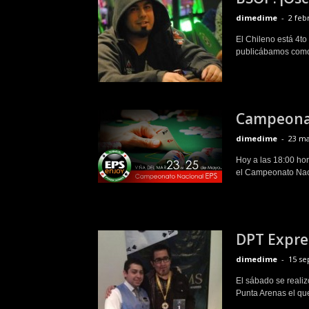
r
dimedime
-
2 feb
a
El Chileno está 4to 
c
publicábamos como 
e
r
c
a
d
Campeonat
e
dimedime
-
23 ma
p
o
Hoy a las 18:00 hor
k
el Campeonato Naci
e
r
|
D
DPT Expre
i
m
dimedime
-
15 se
e
El sábado se reali
P
Punta Arenas el que
o