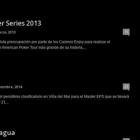
r Series 2013
15
rzo, 2013
uta preocupación por parte de los Casinos Enjoy para realizar el
n American Poker Tour más grande de su historia,...
25
ciembre, 2014
l penúltimo clasificatorio en Viña del Mar para el Master EPS que se llevará
 21...
hagua