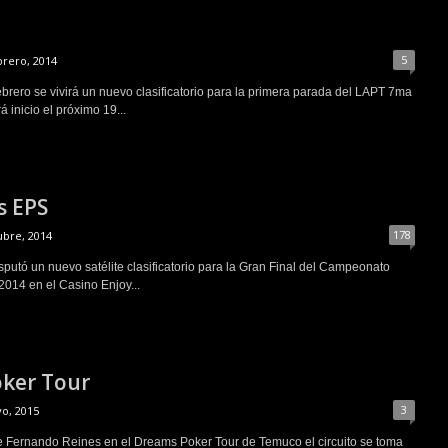
5
brero, 2014
brero se vivirá un nuevo clasificatorio para la primera parada del LAPT 7ma
inicio el próximo 19...
s EPS
178
ubre, 2014
isputó un nuevo satélite clasificatorio para la Gran Final del Campeonato
2014 en el Casino Enjoy...
ker Tour
3
o, 2015
de Fernando Reines en el Dreams Poker Tour de Temuco el circuito se toma