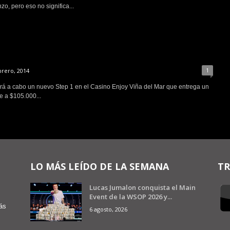
, pero eso no significa...
1
1
brero, 2014
ará a cabo un nuevo Step 1 en el Casino Enjoy Viña del Mar que entrega un
e a $105.000...
LO MÁS LEÍDO DE LA SEMANA
TR
Lucas Jumalon conquista el Main
Event de la WSOP 2026 y...
ás
6 agosto, 2026