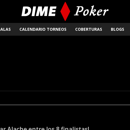
SALAS
CALENDARIO TORNEOS
COBERTURAS
BLOGS
IONAL
ONLINE
QUEENS
SIN CATEGOR
r Alache entre los 8 finalistas!