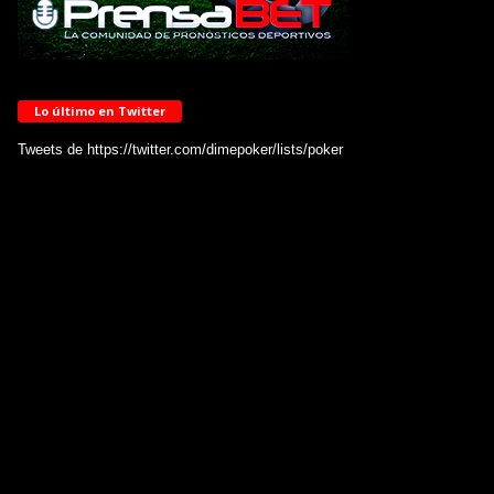
Lo último en Twitter
Tweets de https://twitter.com/dimepoker/lists/poker