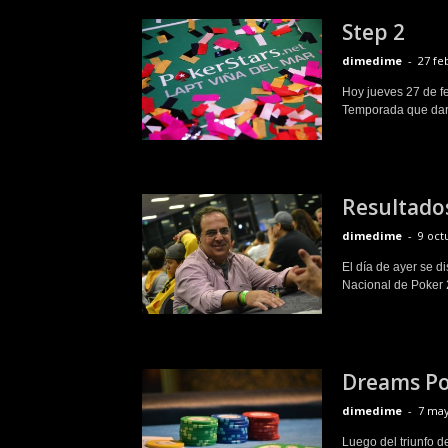
Step 2
dimedime
-
27 fe
Hoy jueves 27 de fe
Temporada que dará 
Resultado
dimedime
-
9 oct
El día de ayer se d
Nacional de Poker 
Dreams Po
dimedime
-
7 may
Luego del triunfo 