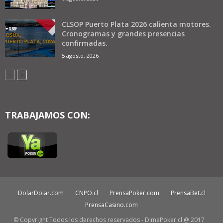
CLSOP Puerto Plata 2026 calienta motores.
Cronogramas y grandes presencias
confirmadas.
5 agosto, 2026
TRABAJAMOS CON:
DolarDolar.com
CNPO.cl
PrensaPoker.com
PrensaBet.cl
PrensaCasino.com
© Copyright Todos los derechos reservados - DimePoker.cl @ 2017