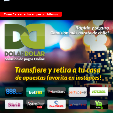
Transfiere y retira en pesos chilenos