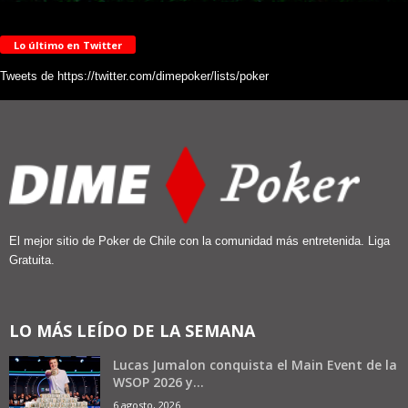
Lo último en Twitter
Tweets de https://twitter.com/dimepoker/lists/poker
El mejor sitio de Poker de Chile con la comunidad más entretenida. Liga
Gratuita.
LO MÁS LEÍDO DE LA SEMANA
Lucas Jumalon conquista el Main Event de la
WSOP 2026 y...
6 agosto, 2026