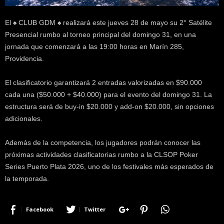
k
e
El ♠️ CLUB GDM ♠️ realizará este jueves 28 de mayo su 2° Satélite
r
Presencial rumbo al torneo principal del domingo 31, en una
.
jornada que comenzará a las 19:00 horas en Marín 285,
c
Providencia.
l
El clasificatorio garantizará 2 entradas valorizadas en $90.000
cada una ($50.000 + $40.000) para el evento del domingo 31. La
estructura será de buy-in $20.000 y add-on $20.000, sin opciones
adicionales.
Además de la competencia, los jugadores podrán conocer las
próximas actividades clasificatorias rumbo a la
CLSOP Poker
Series Puerto Plata 2026
, uno de los festivales más esperados de
la temporada.
Facebook
Twitter