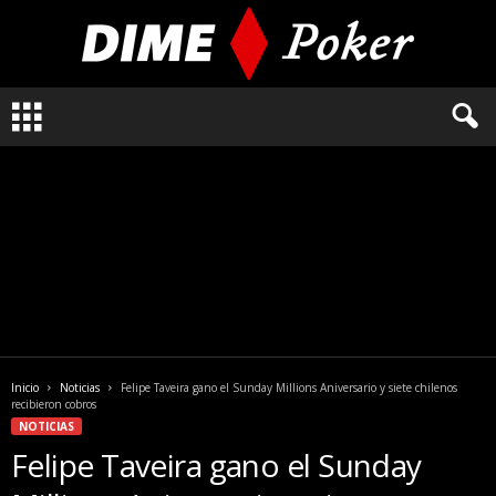
L
o
q
u
e
n
e
c
e
s
i
t
a
Inicio
Noticias
Felipe Taveira gano el Sunday Millions Aniversario y siete chilenos
s
recibieron cobros
s
NOTICIAS
a
Felipe Taveira gano el Sunday
b
e