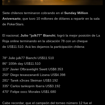
k
e
r
Siete chilenos terminaron cobrando en el
Sunday Million
.
Aniversario
, que tuvo 10 millones de dólares a repartir en la sala
c
de PokerStars.
l
El nacional,
Julio “julk77” Bianchi
, logró la mejor posición de La
Roja online terminando en la ubicación 78 con un cheque
de US$11.510. Acá les dejamos la participación chilena:
78° Julio julk77 Bianchi US$11.510
86° 100th day US$11.510
113° Javier Ofbravetight Swett US$8.353
250° Diego texaszanardi Lizana US$4.398
281° Tarek x3rces Sleiman US$3.192
335° Carlos tankoprin Ibarra US$3.192
470° Felipe oocc Morales US$1.680
Cabe recordar, que el campeón del torneo número 12 fue el