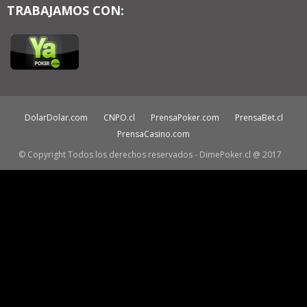
TRABAJAMOS CON:
DolarDolar.com
CNPO.cl
PrensaPoker.com
PrensaBet.cl
PrensaCasino.com
© Copyright Todos los derechos reservados - DimePoker.cl @ 2017