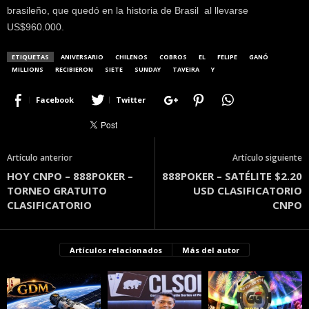
brasileño, que quedó en la historia de Brasil al llevarse
US$960.000.
ETIQUETAS
ANIVERSARIO
CHILENOS
COBROS
EL
FELIPE
GANÓ
MILLIONS
RECIBIERON
SIETE
SUNDAY
TAVEIRA
Y
Facebook
Twitter
Artículo anterior
Artículo siguiente
HOY CNPO – 888POKER –
888POKER – SATÉLITE $2.20
TORNEO GRATUITO
USD CLASIFICATORIO
CLASIFICATORIO
CNPO
Artículos relacionados
Más del autor