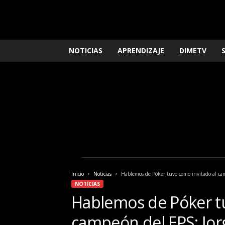
L
NOTICIAS
APRENDIZAJE
DIMETV
o
q
u
e
n
e
c
e
s
i
t
a
Inicio
Noticias
Hablemos de Póker tuvo como invitado al cam
s
NOTICIAS
s
Hablemos de Póker tu
a
b
campeón del EPS: Jor
e