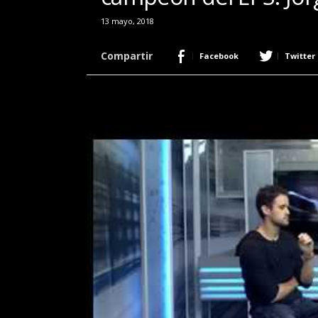
r
13 mayo, 2018
a
c
Compartir
Facebook
Twitter
e
r
c
a
d
e
p
o
k
e
r
|
D
i
m
e
P
o