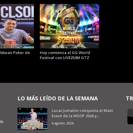
ibbean Poker de
Hoy comienza el GG World
Festival con US$250M GTZ
LO MÁS LEÍDO DE LA SEMANA
TR
Lucas Jumalon conquista el Main
Event de la WSOP 2026 y...
ás
6 agosto, 2026