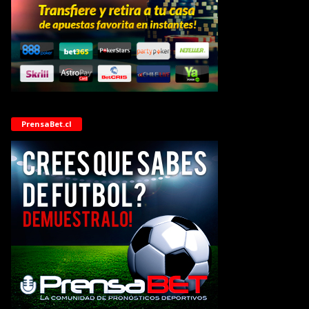
PrensaBet.cl