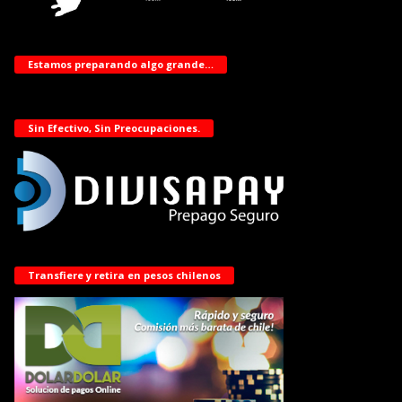
Estamos preparando algo grande…
Sin Efectivo, Sin Preocupaciones.
Transfiere y retira en pesos chilenos