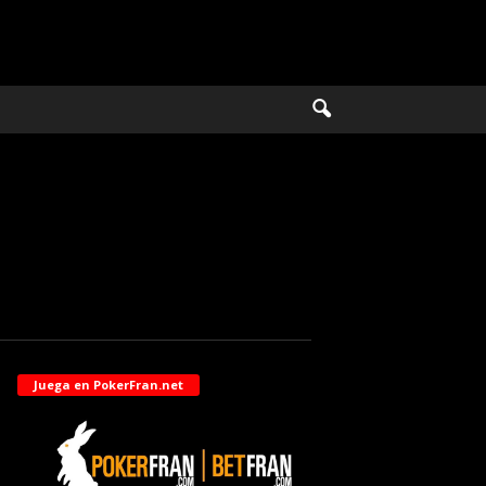
Juega en PokerFran.net