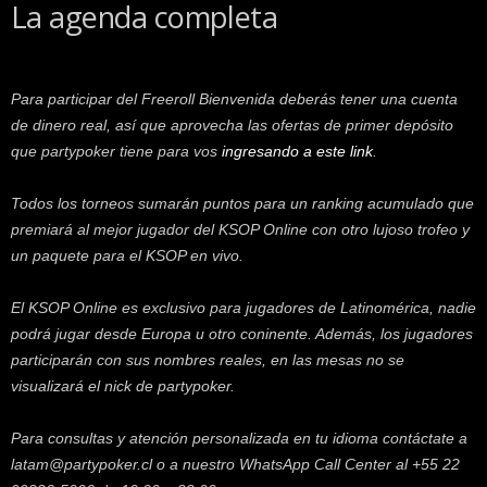
La agenda completa
Para participar del Freeroll Bienvenida deberás tener una cuenta
de dinero real, así que aprovecha las ofertas de primer depósito
que partypoker tiene para vos
ingresando a este link
.
Todos los torneos sumarán puntos para un ranking acumulado que
premiará al mejor jugador del KSOP Online con otro lujoso trofeo y
un paquete para el KSOP en vivo.
El KSOP Online es exclusivo para jugadores de Latinomérica, nadie
podrá jugar desde Europa u otro coninente. Además, los jugadores
participarán con sus nombres reales, en las mesas no se
visualizará el nick de partypoker.
Para consultas y atención personalizada en tu idioma contáctate a
latam@partypoker.cl o a nuestro WhatsApp Call Center al +55 22