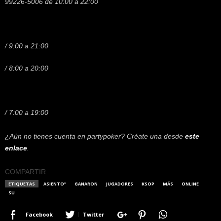
99226-5006 de 10:00 a 22:00
/ 9:00 a 21:00
/ 8:00 a 20:00
/ 7:00 a 19:00
¿Aún no tienes cuenta en partypoker? Créate una desde
este
enlace
.
COMPARTIR
ETIQUETAS
ASIENTO”
GANARON
JUGADORES
KSOP
MÁS
ONLINE
SU
Facebook
Twitter