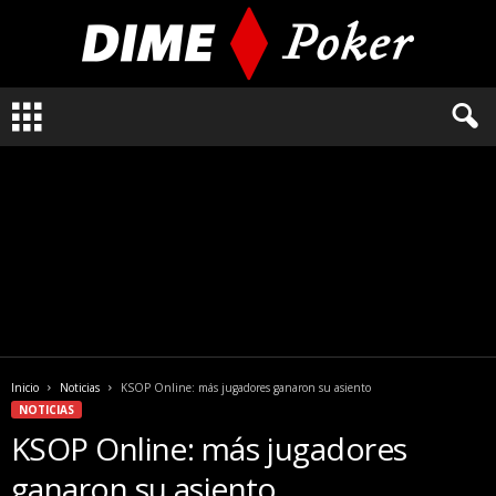
L
o
q
u
e
n
e
c
e
s
i
t
a
Inicio
Noticias
KSOP Online: más jugadores ganaron su asiento
s
NOTICIAS
s
KSOP Online: más jugadores
a
b
ganaron su asiento
e