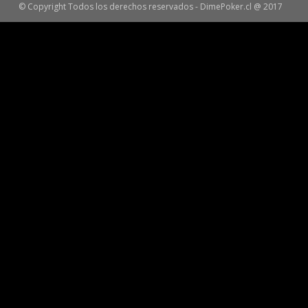
© Copyright Todos los derechos reservados - DimePoker.cl @ 2017