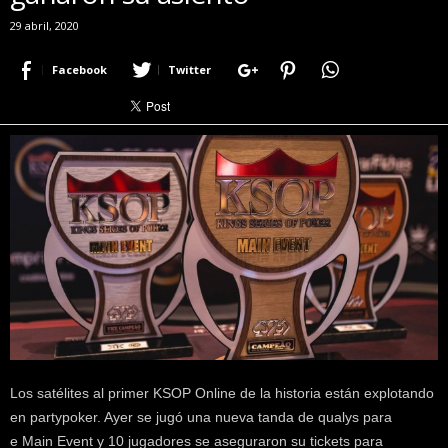
r
29 abril, 2020
a
c
Facebook
Twitter
e
r
c
a
d
e
p
o
k
e
r
|
D
i
m
Los satélites al primer KSOP Online de la historia están explotando
e
en partypoker. Ayer se jugó una nueva tanda de qualys para
P
o
e Main Event y 10 jugadores se aseguraron su tickets para