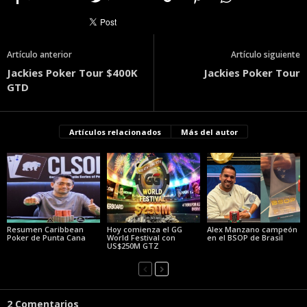
Artículo anterior
Artículo siguiente
Jackies Poker Tour $400K
Jackies Poker Tour
GTD
Artículos relacionados
Más del autor
Resumen Caribbean
Hoy comienza el GG
Alex Manzano campeón
Poker de Punta Cana
World Festival con
en el BSOP de Brasil
US$250M GTZ
2 Comentarios