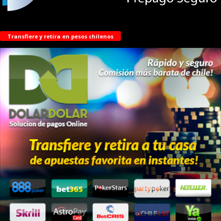
Transfiere y retira en pesos chilenos