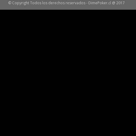
© Copyright Todos los derechos reservados - DimePoker.cl @ 2017