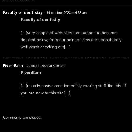
Faculty of dentistry
16 octubre, 2023 at 4:33 am
Faculty of dentistry
[…]very couple of web-sites that happen to become
detailed below, from our point of view are undoubtedly
well worth checking out[…]
FiverrEarn
29 enero, 2024 at 5:46 am
FiverrEarn
[…]usually posts some incredibly exciting stuff like this. If
you are new to this site[…]
Comments are closed.