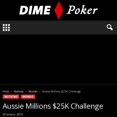
L
o
q
u
e
n
e
c
e
s
i
t
a
Inicio
Noticias
Mundo
Aussie Millions $25K Challenge
s
NOTICIAS
MUNDO
s
Aussie Millions $25K Challenge
a
b
23 enero, 2015
e