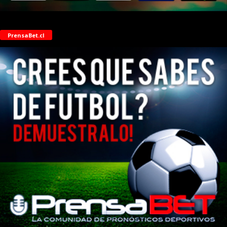
PrensaBet.cl