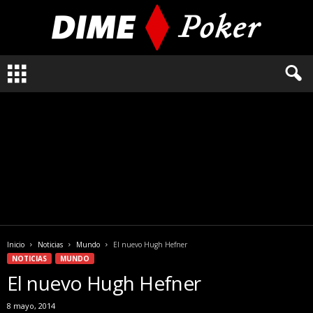
L
o
q
u
e
n
e
c
e
s
i
t
a
Inicio
Noticias
Mundo
El nuevo Hugh Hefner
s
NOTICIAS
MUNDO
s
El nuevo Hugh Hefner
a
b
8 mayo, 2014
e