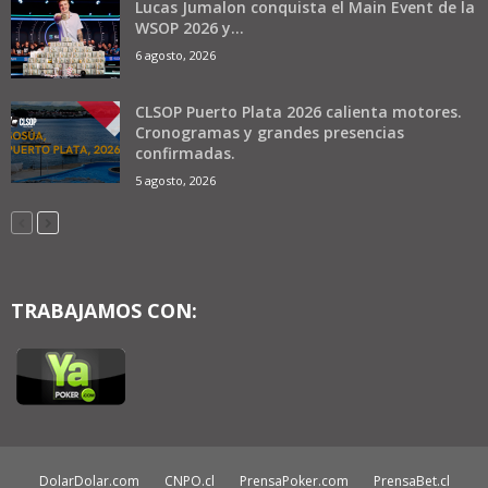
Lucas Jumalon conquista el Main Event de la
WSOP 2026 y...
6 agosto, 2026
CLSOP Puerto Plata 2026 calienta motores.
Cronogramas y grandes presencias
confirmadas.
5 agosto, 2026
TRABAJAMOS CON:
DolarDolar.com
CNPO.cl
PrensaPoker.com
PrensaBet.cl