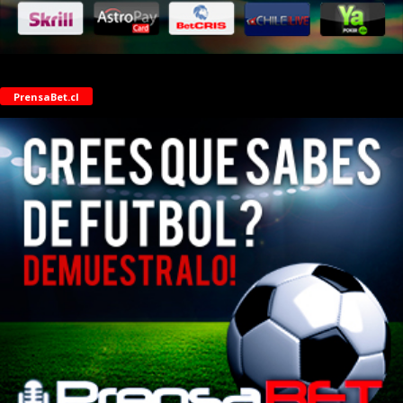
PrensaBet.cl