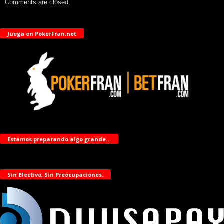
Comments are closed.
Juega en PokerFran.net
Estamos preparando algo grande…
Sin Efectivo, Sin Preocupaciones.