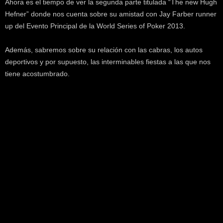
Ahora es el tiempo de ver la segunda parte titulada “The new Hugh
k
Hefner” donde nos cuenta sobre su amistad con Jay Farber runner
e
up del Evento Principal de la World Series of Poker 2013.
r
.
c
Además, sabremos sobre su relación con las cabras, los autos
l
deportivos y por supuesto, las interminables fiestas a las que nos
tiene acostumbrado.