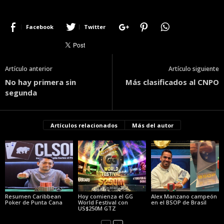
Facebook
Twitter
Artículo anterior
Artículo siguiente
No hay primera sin
Más clasificados al CNPO
segunda
Artículos relacionados
Más del autor
Resumen Caribbean
Hoy comienza el GG
Alex Manzano campeón
Poker de Punta Cana
World Festival con
en el BSOP de Brasil
US$250M GTZ