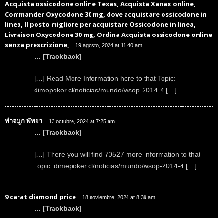
Acquista ossicodone online Texas, Acquista Xanax online,
Commander Oxycodone 30 mg, dove acquistare ossicodone in
linea, Il posto migliore per acquistare Ossicodone in linea,
Livraison Oxycodone 30 mg, Ordina Acquista ossicodone online
senza prescrizione,
19 agosto, 2024 at 11:40 am
… [Trackback]
[…] Read More Information here to that Topic:
dimepoker.cl/noticias/mundo/wsop-2014-4 […]
ทำจมูก พัทยา
13 octubre, 2024 at 7:25 am
… [Trackback]
[…] There you will find 70527 more Information to that
Topic: dimepoker.cl/noticias/mundo/wsop-2014-4 […]
9 carat diamond price
18 noviembre, 2024 at 8:39 am
… [Trackback]