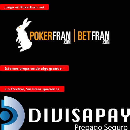
Juega en PokerFran.net
Estamos preparando algo grande…
Sin Efectivo, Sin Preocupaciones.