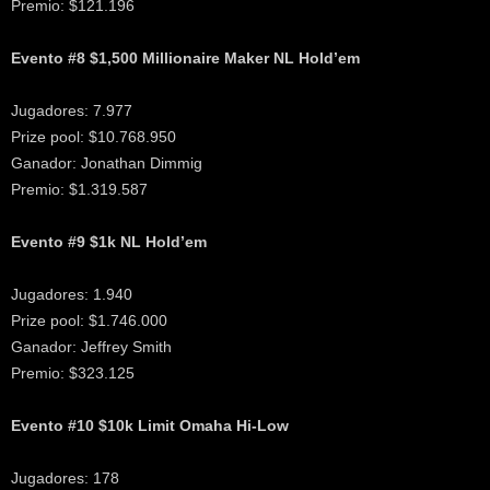
Premio: $121.196
Evento #8 $1,500 Millionaire Maker NL Hold’em
Jugadores: 7.977
Prize pool: $10.768.950
Ganador: Jonathan Dimmig
Premio: $1.319.587
Evento #9 $1k NL Hold’em
Jugadores: 1.940
Prize pool: $1.746.000
Ganador: Jeffrey Smith
Premio: $323.125
Evento #10 $10k Limit Omaha Hi-Low
Jugadores: 178