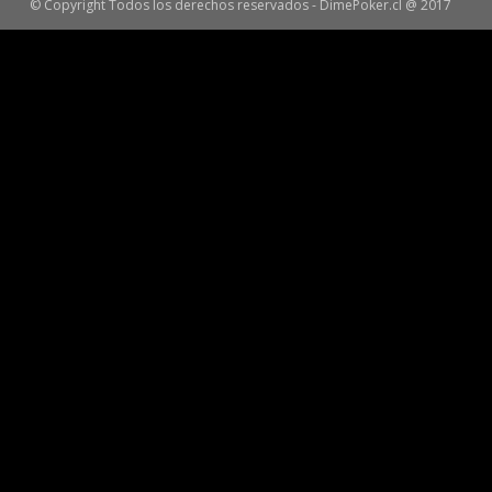
© Copyright Todos los derechos reservados - DimePoker.cl @ 2017