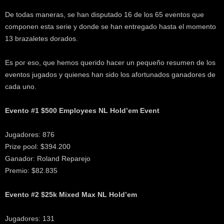
k
De todas maneras, se han disputado 16 de los 65 eventos que
e
componen esta serie y donde se han entregado hasta el momento
r
.
13 brazaletes dorados.
c
l
Es por eso, que hemos querido hacer un pequeño resumen de los
eventos jugados y quienes han sido los afortunados ganadores de
cada uno.
Evento #1 $500 Employees NL Hold’em Event
Jugadores: 876
Prize pool: $394.200
Ganador: Roland Reparejo
Premio: $82.835
Evento #2 $25k Mixed Max NL Hold’em
Jugadores: 131