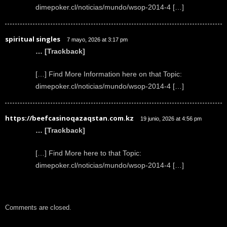
dimepoker.cl/noticias/mundo/wsop-2014-4 […]
spiritual singles
7 mayo, 2026 at 3:17 pm
… [Trackback]
[…] Find More Information here on that Topic:
dimepoker.cl/noticias/mundo/wsop-2014-4 […]
https://beefcasinoqazaqstan.com.kz
19 junio, 2026 at 4:56 pm
… [Trackback]
[…] Find More here to that Topic:
dimepoker.cl/noticias/mundo/wsop-2014-4 […]
Comments are closed.