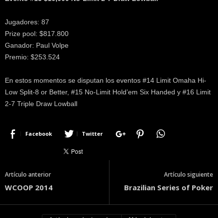
Jugadores: 87
Prize pool: $817.800
Ganador: Paul Volpe
Premio: $253.524
En estos momentos se disputan los eventos #14 Limit Omaha Hi-
Low Split-8 or Better, #15 No-Limit Hold’em Six Handed y #16 Limit
2-7 Triple Draw Lowball
Facebook
Twitter
Artículo anterior
Artículo siguiente
WCOOP 2014
Brazilian Series of Poker