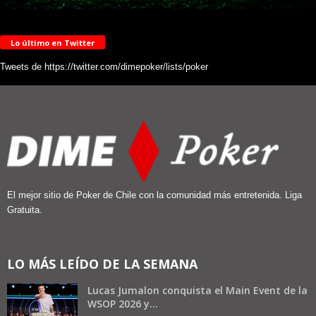
Lo último en Twitter
Tweets de https://twitter.com/dimepoker/lists/poker
El mejor sitio de Poker de Chile con la comunidad más entretenida. Liga
Gratuita.
LO MÁS LEÍDO DE LA SEMANA
Lucas Jumalon conquista el Main Event de la
WSOP 2026 y...