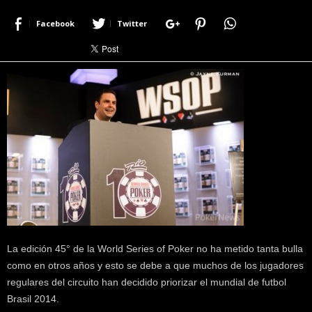
r
Facebook
Twitter
a
c
e
r
c
a
d
e
p
o
k
e
r
|
D
i
La edición 45° de la World Series of Poker no ha metido tanta bulla
m
como en otros años y esto se debe a que muchos de los jugadores
e
regulares del circuito han decidido priorizar el mundial de futbol
P
Brasil 2014.
o