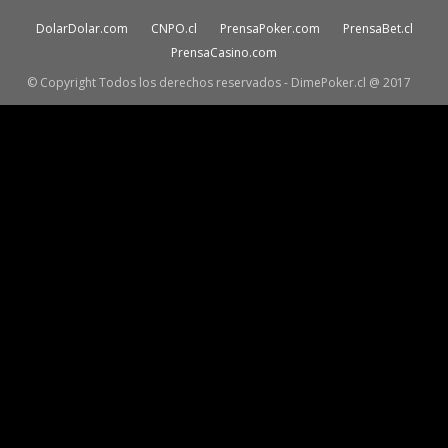
DolarDolar.com
CNPO.cl
PrensaPoker.com
PrensaBet.cl
PrensaCasino.com
© Copyright Todos los derechos reservados - DimePoker.cl @ 2017