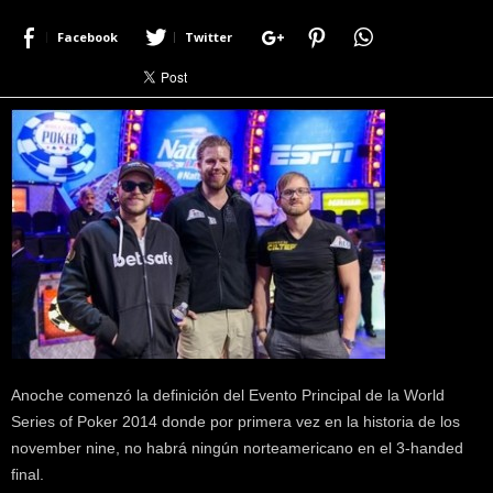
r
Facebook
Twitter
a
c
e
r
c
a
d
e
p
o
k
e
r
|
D
i
Anoche comenzó la definición del Evento Principal de la World
m
Series of Poker 2014 donde por primera vez en la historia de los
e
november nine, no habrá ningún norteamericano en el 3-handed
P
final.
o