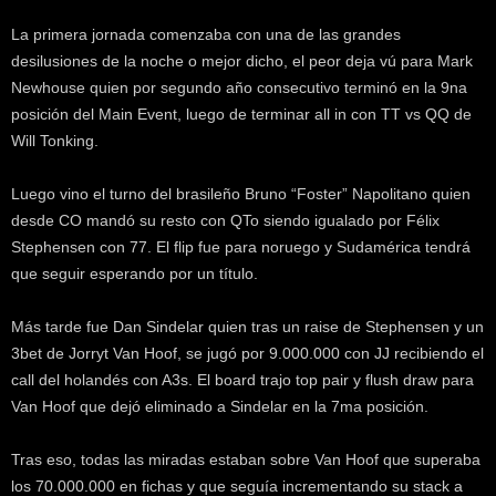
k
La primera jornada comenzaba con una de las grandes
e
r
desilusiones de la noche o mejor dicho, el peor deja vú para Mark
.
Newhouse quien por segundo año consecutivo terminó en la 9na
c
posición del Main Event, luego de terminar all in con TT vs QQ de
l
Will Tonking.
Luego vino el turno del brasileño Bruno “Foster” Napolitano quien
desde CO mandó su resto con QTo siendo igualado por Félix
Stephensen con 77. El flip fue para noruego y Sudamérica tendrá
que seguir esperando por un título.
Más tarde fue Dan Sindelar quien tras un raise de Stephensen y un
3bet de Jorryt Van Hoof, se jugó por 9.000.000 con JJ recibiendo el
call del holandés con A3s. El board trajo top pair y flush draw para
Van Hoof que dejó eliminado a Sindelar en la 7ma posición.
Tras eso, todas las miradas estaban sobre Van Hoof que superaba
los 70.000.000 en fichas y que seguía incrementando su stack a