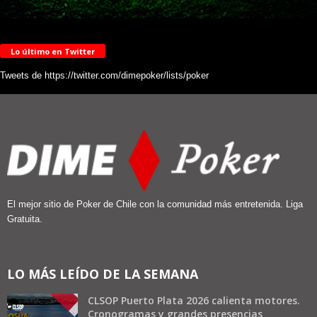
Lo último en Twitter
Tweets de https://twitter.com/dimepoker/lists/poker
El mejor sitio de Poker de Chile con la comunidad más entretenida. Liga
Gratuita.
LO MÁS LEÍDO DE LA SEMANA
CLSOP Puerto Plata 2026 calienta motores.
Cronogramas y grandes presencias