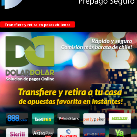
Transfiere y retira en pesos chilenos