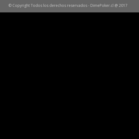
© Copyright Todos los derechos reservados - DimePoker.cl @ 2017