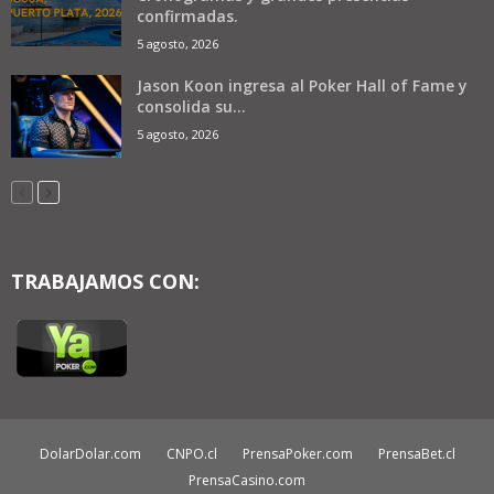
confirmadas.
5 agosto, 2026
Jason Koon ingresa al Poker Hall of Fame y
consolida su...
5 agosto, 2026
TRABAJAMOS CON:
DolarDolar.com
CNPO.cl
PrensaPoker.com
PrensaBet.cl
PrensaCasino.com