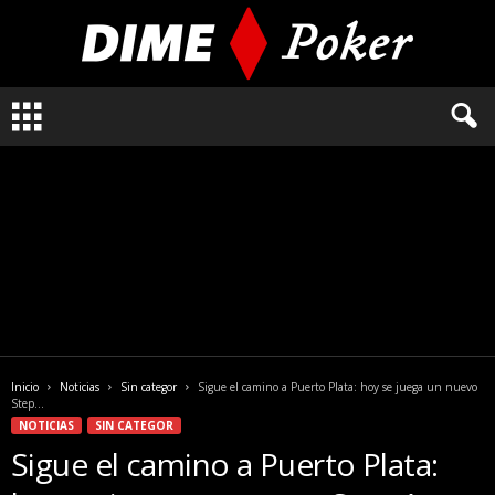
L
o
q
u
e
n
e
c
e
s
i
t
a
Inicio
Noticias
Sin categor
Sigue el camino a Puerto Plata: hoy se juega un nuevo
s
Step...
s
NOTICIAS
SIN CATEGOR
a
Sigue el camino a Puerto Plata:
b
e