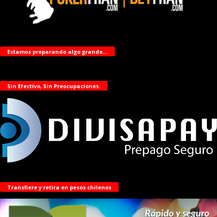
k
e
r
.
c
Estamos preparando algo grande…
l
Sin Efectivo, Sin Preocupaciones.
Transfiere y retira en pesos chilenos