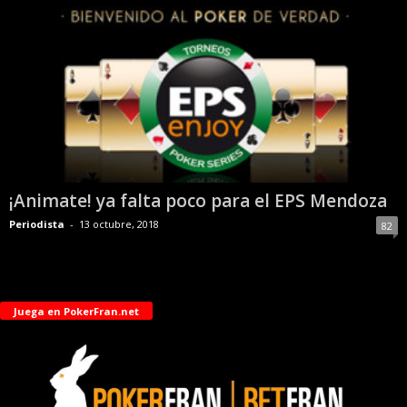
r
a
c
e
r
c
a
d
e
p
¡Animate! ya falta poco para el EPS Mendoza
o
Periodista
-
13 octubre, 2018
82
k
e
r
|
D
Juega en PokerFran.net
i
m
e
P
o