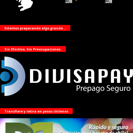
Estamos preparando algo grande…
Sin Efectivo, Sin Preocupaciones.
Transfiere y retira en pesos chilenos