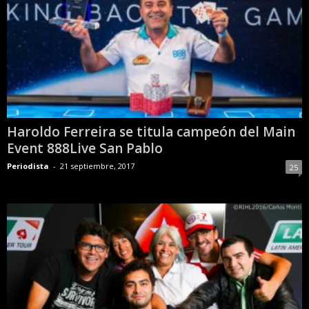
Haroldo Ferreira se titula campeón del Main
Event 888Live San Pablo
Periodista
-
21 septiembre, 2017
25