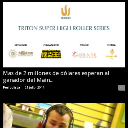
Mas de 2 millones de dólares esperan al
ganador del Main...
Periodista
-
21 julio, 2017
18