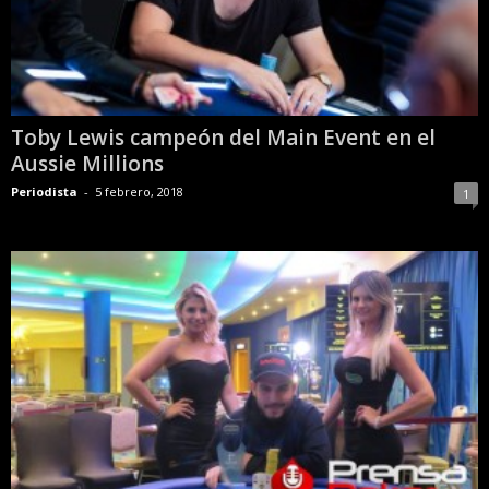
k
e
r
.
c
l
Toby Lewis campeón del Main Event en el
Aussie Millions
Periodista
-
5 febrero, 2018
1