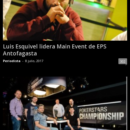
Luis Esquivel lidera Main Event de EPS
Antofagasta
Periodista
-
8 julio, 2017
302