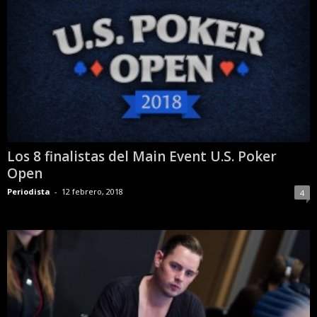
r
a
c
e
r
c
a
d
e
p
Los 8 finalistas del Main Event U.S. Poker
o
Open
k
e
Periodista
-
12 febrero, 2018
4
r
|
D
i
m
e
P
o