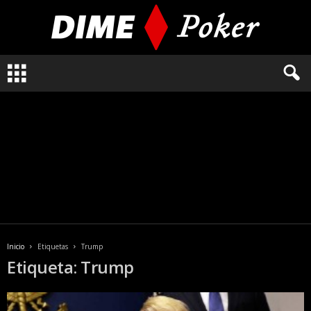
L
o
q
u
e
n
e
c
e
s
i
t
a
Inicio
Etiquetas
Trump
s
Etiqueta: Trump
s
a
b
e