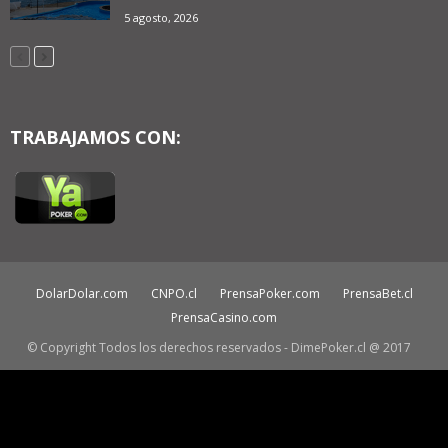
5 agosto, 2026
TRABAJAMOS CON:
DolarDolar.com
CNPO.cl
PrensaPoker.com
PrensaBet.cl
PrensaCasino.com
© Copyright Todos los derechos reservados - DimePoker.cl @ 2017