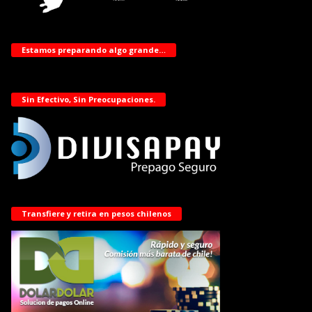
Estamos preparando algo grande…
Sin Efectivo, Sin Preocupaciones.
Transfiere y retira en pesos chilenos