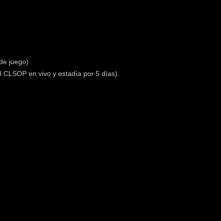
de juego)
l CLSOP en vivo y estadía por 5 días).