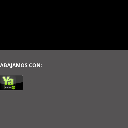
ABAJAMOS CON: