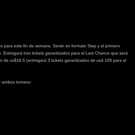
s para este fin de semana. Serán en formato Step y el primero
. Entregará tres tickets garantizados para el Last Chance que será
n de us$16.5 (entregará 3 tickets garantizados de usd 109 para el
e ambos torneos: