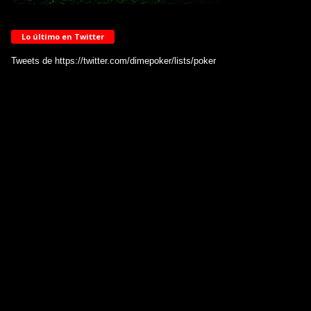
Lo último en Twitter
Tweets de https://twitter.com/dimepoker/lists/poker