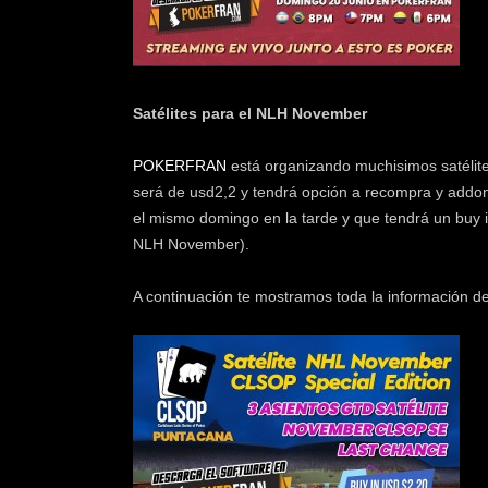
Satélites para el NLH November
POKERFRAN
está organizando muchisimos satélite
será de usd2,2 y tendrá opción a recompra y addon
el mismo domingo en la tarde y que tendrá un buy i
NLH November).
A continuación te mostramos toda la información d