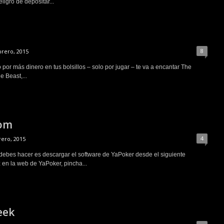
ligro de depositar...
8
brero, 2015
 por más dinero en tus bolsillos – solo por jugar – te va a encantar The
 Beast,...
com
4
rero, 2015
 debes hacer es descargar el software de YaPoker desde el siguiente
 en la web de YaPoker, pincha...
eek