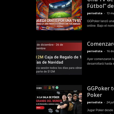
Fútbol” d
r
a
periodista
-
13 ma
c
e
GGPoker lanzó una 
online. Bajo el nomb
r
c
a
d
Comenzaro
e
periodista
-
16 di
p
o
Ayer comenzaron lo
k
desarrollará hasta e
e
r
|
D
GGPoker te
i
Poker
m
e
periodista
-
24 ju
P
Jugar Poker desde c
o