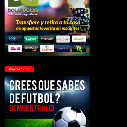
PrensaBet.cl