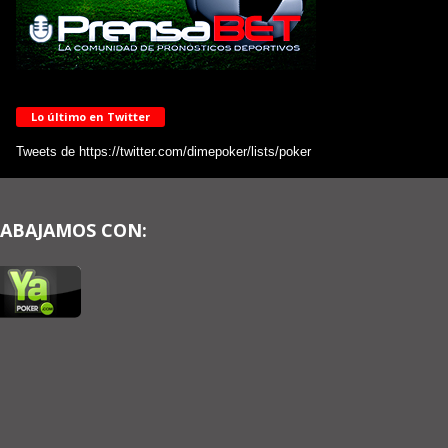
Lo último en Twitter
Tweets de https://twitter.com/dimepoker/lists/poker
ABAJAMOS CON: