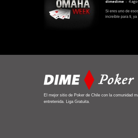
dimedime
-
4 ago
Si eres uno de eso
increíble para ti, 
El mejor sitio de Poker de Chile con la comunidad m
entretenida. Liga Gratuita.