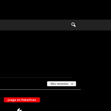
Más recientes
Juega en PokerFran