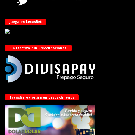
Juega en LexusBet
Sin Efectivo, Sin Preocupaciones.
Transfiere y retira en pesos chilenos