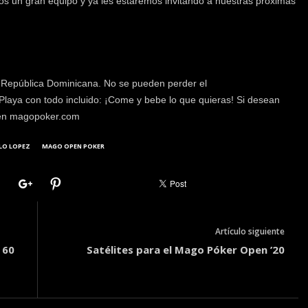
un gran equipo y ya les estaremos invitando a nuestras próximas
 República Dominicana. No se pueden perder el
ya con todo incluido: ¡Come y bebe lo que quieras! Si desean
ten magopoker.com
LO LOPEZ
MAGO OPEN POKER
Artículo siguiente
 60
Satélites para el Mago Póker Open ’20