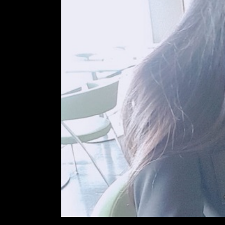
k
e
r
.
c
l