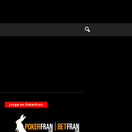
Juega en PokerFran