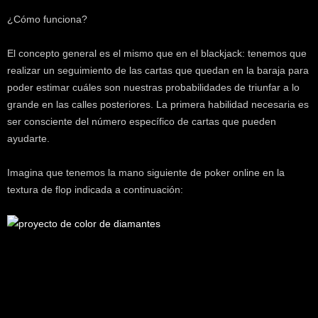
¿Cómo funciona?
El concepto general es el mismo que en el blackjack: tenemos que
realizar un seguimiento de las cartas que quedan en la baraja para
poder estimar cuáles son nuestras probabilidades de triunfar a lo
grande en las calles posteriores. La primera habilidad necesaria es
ser consciente del número específico de cartas que pueden
ayudarte.
Imagina que tenemos la mano siguiente de poker online en la
textura de flop indicada a continuación: