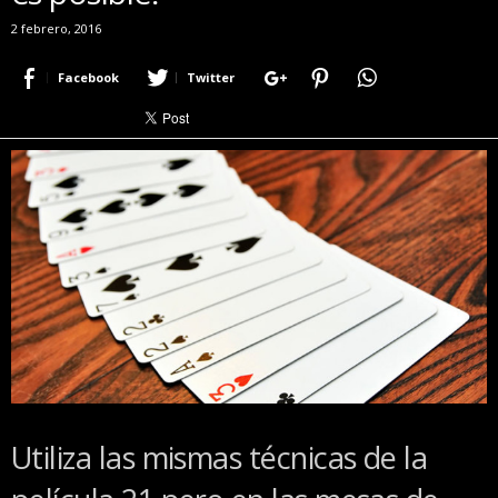
r
2 febrero, 2016
a
c
Facebook
Twitter
e
r
c
a
d
e
p
o
k
e
r
|
D
i
m
e
Utiliza las mismas técnicas de la
P
o