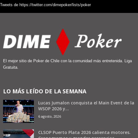
Tweets de https://twitter.com/dimepoker/lists/poker
El mejor sitio de Poker de Chile con la comunidad más entretenida. Liga
Gratuita.
LO MÁS LEÍDO DE LA SEMANA
Lucas Jumalon conquista el Main Event de la
WSOP 2026 y...
6 agosto, 2026
CLSOP Puerto Plata 2026 calienta motores.