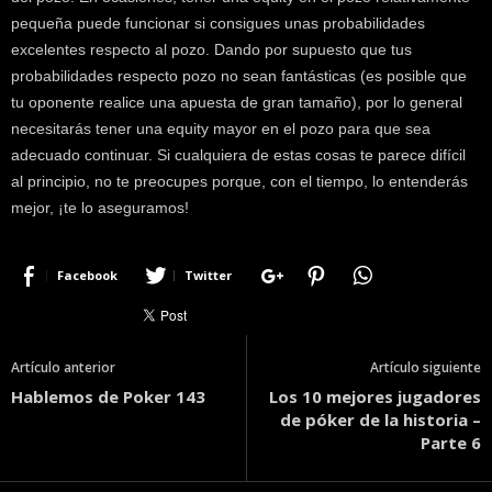
pequeña puede funcionar si consigues unas probabilidades
excelentes respecto al pozo. Dando por supuesto que tus
probabilidades respecto pozo no sean fantásticas (es posible que
tu oponente realice una apuesta de gran tamaño), por lo general
necesitarás tener una equity mayor en el pozo para que sea
adecuado continuar. Si cualquiera de estas cosas te parece difícil
al principio, no te preocupes porque, con el tiempo, lo entenderás
mejor, ¡te lo aseguramos!
Facebook
Twitter
Artículo anterior
Artículo siguiente
Hablemos de Poker 143
Los 10 mejores jugadores
de póker de la historia –
Parte 6