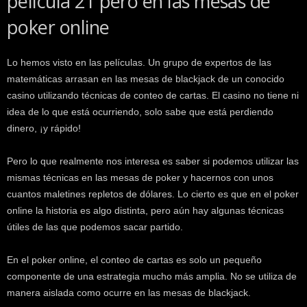
película 21 pero en las mesas de
k
poker online
e
r
.
Lo hemos visto en las películas. Un grupo de expertos de las
c
matemáticas arrasan en las mesas de blackjack de un conocido
l
casino utilizando técnicas de conteo de cartas. El casino no tiene ni
idea de lo que está ocurriendo, solo sabe que está perdiendo
dinero, ¡y rápido!
Pero lo que realmente nos interesa es saber si podemos utilizar las
mismas técnicas en las mesas de poker y hacernos con unos
cuantos maletines repletos de dólares. Lo cierto es que en el poker
online la historia es algo distinta, pero aún hay algunas técnicas
útiles de las que podemos sacar partido.
En el poker online, el conteo de cartas es solo un pequeño
componente de una estrategia mucho más amplia. No se utiliza de
manera aislada como ocurre en las mesas de blackjack.