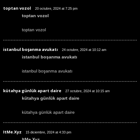
toptan vozol
20 octubre, 2024 at 7:25 pm
toptan vozol
toptan vozol
istanbul boşanma avukatı
24 octubre, 2024 at 10:12 am
istanbul boşanma avukatı
istanbul boşanma avukatı
kütahya günlük apart daire
27 octubre, 2024 at 10:15 am
kütahya günlük apart daire
kütahya günlük apart daire
ItMe.Xyz
15 diciembre, 2024 at 4:33 pm
ItMe.Xyz