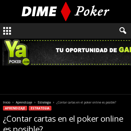
L
o
q
u
e
n
e
c
e
s
i
t
a
Inicio
Aprendizaje
Estrategia
¿Contar cartas en el poker online es posible?
s
APRENDIZAJE
ESTRATEGIA
s
¿Contar cartas en el poker online
a
b
es posible?
e