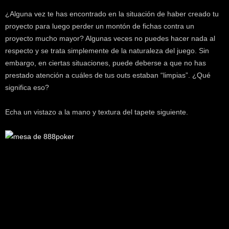
¿Alguna vez te has encontrado en la situación de haber creado tu
proyecto para luego perder un montón de fichas contra un
proyecto mucho mayor? Algunas veces no puedes hacer nada al
respecto y se trata simplemente de la naturaleza del juego. Sin
embargo, en ciertas situaciones, puede deberse a que no has
prestado atención a cuáles de tus outs estaban “limpias”. ¿Qué
significa eso?
Echa un vistazo a la mano y textura del tapete siguiente.