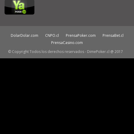
DolarDolar.com
CNPO.cl
PrensaPoker.com
PrensaBet.cl
PrensaCasino.com
© Copyright Todos los derechos reservados - DimePoker.cl @ 2017