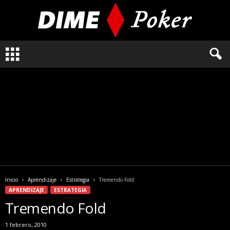
L
o
q
u
e
n
e
c
e
s
i
t
a
Inicio
Aprendizaje
Estrategia
Tremendo Fold
s
APRENDIZAJE
ESTRATEGIA
s
Tremendo Fold
a
b
1 febrero, 2010
e