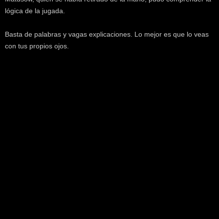
k
lógica de la jugada.
e
r
Basta de palabras y vagas explicaciones. Lo mejor es que lo veas
.
con tus propios ojos.
c
l