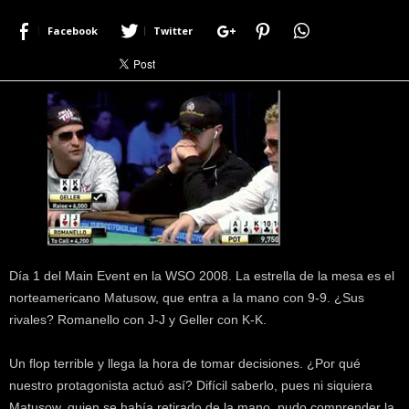
r
Facebook
Twitter
a
c
e
r
c
a
d
e
p
o
k
e
r
Día 1 del Main Event en la WSO 2008. La estrella de la mesa es el
|
norteamericano Matusow, que entra a la mano con 9-9. ¿Sus
D
rivales? Romanello con J-J y Geller con K-K.
i
m
e
Un flop terrible y llega la hora de tomar decisiones. ¿Por qué
P
nuestro protagonista actuó así? Difícil saberlo, pues ni siquiera
o
Matusow, quien se había retirado de la mano, pudo comprender la