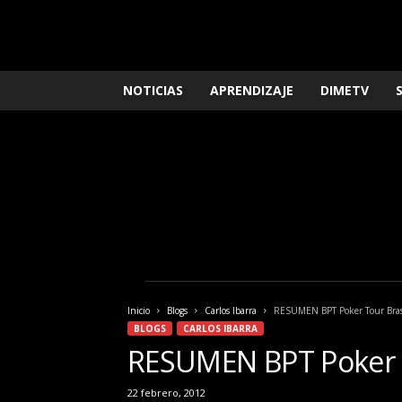
L
NOTICIAS
APRENDIZAJE
DIMETV
o
q
u
e
n
e
c
e
s
i
t
a
Inicio
Blogs
Carlos Ibarra
RESUMEN BPT Poker Tour Bras
s
BLOGS
CARLOS IBARRA
s
RESUMEN BPT Poker T
a
b
22 febrero, 2012
e