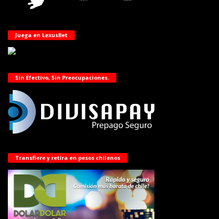
Juega en LexusBet
Sin Efectivo, Sin Preocupaciones.
Transfiere y retira en pesos chilenos