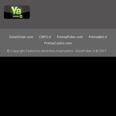
DolarDolar.com
CNPO.cl
PrensaPoker.com
PrensaBet.cl
PrensaCasino.com
© Copyright Todos los derechos reservados - DimePoker.cl @ 2017