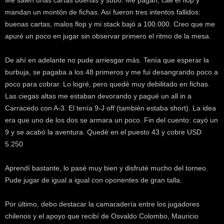
mandan un montón de fichas. Así fueron tres intentos fallidos:
buenas cartas, malos flop y mi stack bajó a 100.000. Creo que me
apuré un poco en jugar sin observar primero el ritmo de la mesa.
De ahí en adelante no pude arriesgar más. Tenía que esperar la
burbuja, se pagaba a los 48 primeros y me fui desangrando poco a
poco para cobrar. Lo logré, pero quedé muy debilitado en fichas.
Las ciegas altas me estaban devorando y pagué un all in a
Carracedo con A-3. El tenía 9-J off (también estaba short). La idea
era que uno de los dos se armara un poco. Fin del cuento: cayó un
9 y se acabó la aventura. Quedé en el puesto 43 y cobre USD
5.250
Aprendí bastante, lo pasé muy bien y disfruté mucho del torneo.
Pude jugar de igual a igual con oponentes de gran talla.
Por último, debo destacar la camaradería entre los jugadores
chilenos y el apoyo que recibí de Osvaldo Colombo, Mauricio