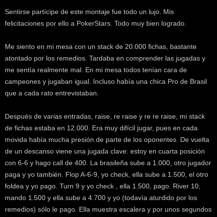
Sentirse partícipe de este montaje fue todo un lujo. Mis
felicitaciones por ello a PokerStars. Todo muy bien logrado.
Me siento en mi mesa con un stack de 20.000 fichas, bastante
atontado por los remedios. Tardaba en comprender las jugadas y
me sentía realmente mal. En mi mesa todos tenían cara de
campeones y jugaban igual. Incluso había una chica Pro de Brasil
que a cada rato entrevistaban.
Después de varias entradas, raise, re raise y re re raise, mi stack
de fichas estaba en 12.000. Era muy difícil jugar, pues en cada
movida había mucha presión de parte de los oponentes. De vuelta
de un descanso viene una jugada clave: estoy en cuarta posición
con 6-6 y hago call de 400. La brasileña sube a 1.000, otro jugador
paga y yo también. Flop A-6-9, yo check, ella sube a 1.500, el otro
foldea y yo pago. Turn 9 y yo check , ella 1.500, pago. River 10,
mando 1.500 y ella sube a 4.700 y yo (todavía aturdido por los
remedios) sólo le pago. Ella muestra escalera y por unos segundos