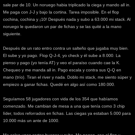
sale par de 10. Un noruego habia triplicado la ciega y mando all in.
Me paga con J-J y bajo la cortina. Tarea imposible. En el flop
cochina, cochina y ¡10! Después nada y subo a 63.000 mi stack. Al
noruego le quedaron un par de fichas y se las quité a la mano
siguiente.
Después de un rato entro contra un salteño que jugaba muy bien.
El sube y yo pago. Flop Q-J-4, yo check y él sube a 8.000. La
pienso y pago (yo tenía AT) y veo el paraíso cuando cae la K.
Chequeo y me manda all in. Pago escala y contra sus Q-Q en
mano (trío). Tiran el river y nada. Doblo mi stack, me siento súper y
empiezo a ganar fichas. Quedé en algo así como 180.000.
Seguíamos 58 jugadores con vida de los 354 que habíamos
comenzado. Me cambian de mesa a una que tenía como 3 chip
líder, todos reforrados en fichas. Las ciegas ya estaban 5.000 para
10.000 más un ante de 1000.
Me salen unas cartas buenas y subo. Me pagan, cae el flop y