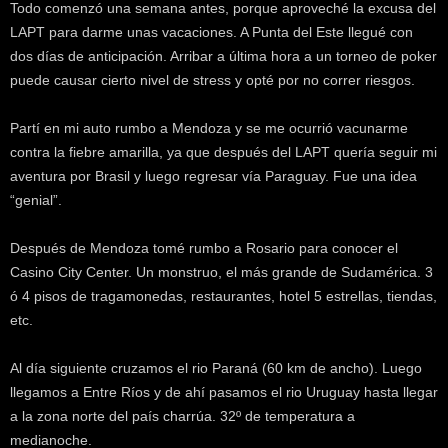
Todo comenzó una semana antes, porque aproveché la excusa del
k
LAPT para darme unas vacaciones. A Punta del Este llegué con
e
r
dos días de anticipación. Arribar a última hora a un torneo de poker
.
puede causar cierto nivel de stress y opté por no correr riesgos.
c
l
Partí en mi auto rumbo a Mendoza y se me ocurrió vacunarme
contra la fiebre amarilla, ya que después del LAPT quería seguir mi
aventura por Brasil y luego regresar vía Paraguay. Fue una idea
“genial”.
Después de Mendoza tomé rumbo a Rosario para conocer el
Casino City Center. Un monstruo, el más grande de Sudamérica. 3
ó 4 pisos de tragamonedas, restaurantes, hotel 5 estrellas, tiendas,
etc.
Al día siguiente cruzamos el rio Paraná (60 km de ancho). Luego
llegamos a Entre Ríos y de ahí pasamos el rio Uruguay hasta llegar
a la zona norte del país charrúa. 32º de temperatura a
medianoche.