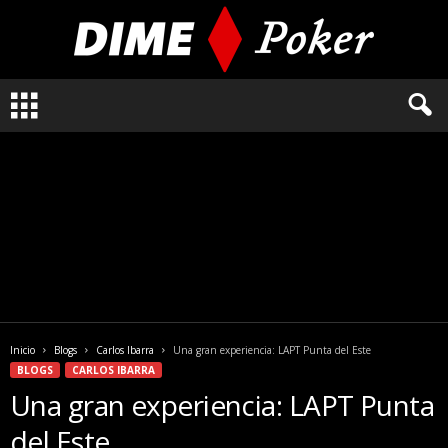
L
o
q
u
e
n
e
c
e
s
i
t
a
Inicio
Blogs
Carlos Ibarra
Una gran experiencia: LAPT Punta del Este
s
BLOGS
CARLOS IBARRA
s
Una gran experiencia: LAPT Punta
a
b
del Este
e