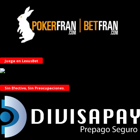
Juega en LexusBet
Sin Efectivo, Sin Preocupaciones.