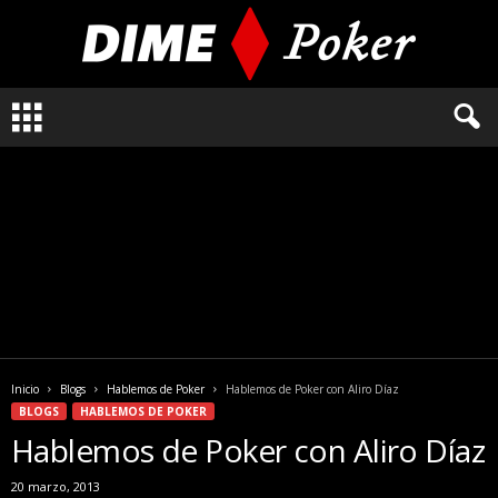
L
o
q
u
e
n
e
c
e
s
i
t
a
Inicio
Blogs
Hablemos de Poker
Hablemos de Poker con Aliro Díaz
s
BLOGS
HABLEMOS DE POKER
s
Hablemos de Poker con Aliro Díaz
a
b
20 marzo, 2013
e