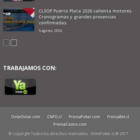
CLSOP Puerto Plata 2026 calienta motores.
Cronogramas y grandes presencias
confirmadas.
5 agosto, 2026
TRABAJAMOS CON:
DolarDolar.com
CNPO.cl
PrensaPoker.com
PrensaBet.cl
PrensaCasino.com
© Copyright Todos los derechos reservados - DimePoker.cl @ 2017