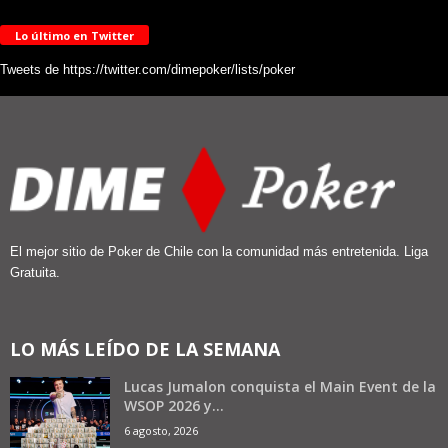
Lo último en Twitter
Tweets de https://twitter.com/dimepoker/lists/poker
El mejor sitio de Poker de Chile con la comunidad más entretenida. Liga
Gratuita.
LO MÁS LEÍDO DE LA SEMANA
Lucas Jumalon conquista el Main Event de la
WSOP 2026 y...
6 agosto, 2026