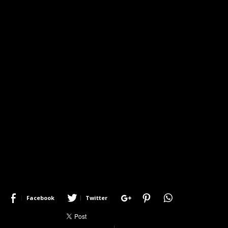
k
e
r
.
c
l
Facebook
Twitter