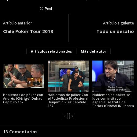
Artículo anterior
Artículo siguiente
Chile Poker Tour 2013
Todo un desafío
Artículos relacionados
Más del autor
Hablemos de póker con
Hablemos de póker Con
Hablemos de póker se
Andrés (Clérigo) Duhau
el Futbolista Profesional
luce con invitado
Capitulo 162
Benjamín Ruiz Capitulo
especial se trata de
157
Carlos (CHAVALIN) Ibarra
13 Comentarios