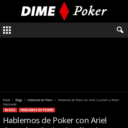
L
o
q
u
e
n
e
c
e
s
i
t
a
Inicio
Blogs
Hablemos de Poker
Hablemos de Poker con Ariel Guzmán y Pedro
s
Sepúlveda
s
BLOGS
HABLEMOS DE POKER
a
Hablemos de Poker con Ariel
b
e