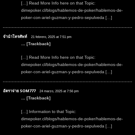
[…] Read More Info here on that Topic:
dimepoker.cl/blogs/hablemos-de-poker/hablemos-de-
poker-con-ariel-guzman-y-pedro-sepulveda […]
จำนำโทรศัพท์
21 febrero, 2025 at 7:51 pm
… [Trackback]
[…] Read More Info here on that Topic:
dimepoker.cl/blogs/hablemos-de-poker/hablemos-de-
poker-con-ariel-guzman-y-pedro-sepulveda […]
อัตราจ่าย SOM777
24 marzo, 2025 at 7:56 pm
… [Trackback]
[…] Information to that Topic:
dimepoker.cl/blogs/hablemos-de-poker/hablemos-de-
poker-con-ariel-guzman-y-pedro-sepulveda […]