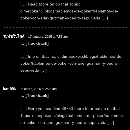
[…] Read More on on that Topic:
dimepoker.cl/blogs/hablemos-de-poker/hablemos-de-
poker-con-ariel-guzman-y-pedro-sepulveda […]
รับทำเว็บไซต์
17 octubre, 2025 at 7:58 am
… [Trackback]
[…] Info on that Topic: dimepoker.cl/blogs/hablemos-de-
poker/hablemos-de-poker-con-ariel-guzman-y-pedro-
sepulveda […]
lsm99k
26 enero, 2026 at 2:24 am
… [Trackback]
[…] Here you can find 88753 more Information on that
Topic: dimepoker.cl/blogs/hablemos-de-poker/hablemos-
de-poker-con-ariel-guzman-y-pedro-sepulveda […]