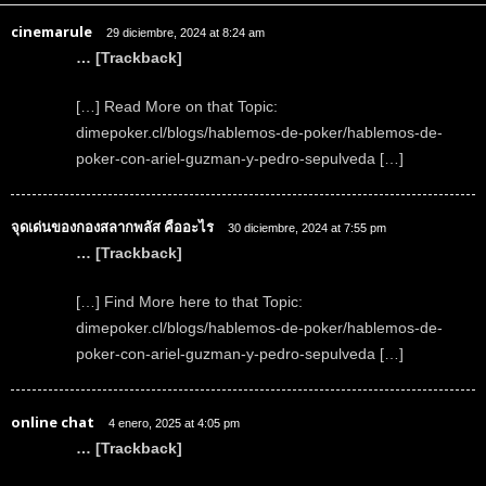
cinemarule
29 diciembre, 2024 at 8:24 am
… [Trackback]
[…] Read More on that Topic:
dimepoker.cl/blogs/hablemos-de-poker/hablemos-de-
poker-con-ariel-guzman-y-pedro-sepulveda […]
จุดเด่นของกองสลากพลัส คืออะไร
30 diciembre, 2024 at 7:55 pm
… [Trackback]
[…] Find More here to that Topic:
dimepoker.cl/blogs/hablemos-de-poker/hablemos-de-
poker-con-ariel-guzman-y-pedro-sepulveda […]
online chat
4 enero, 2025 at 4:05 pm
… [Trackback]