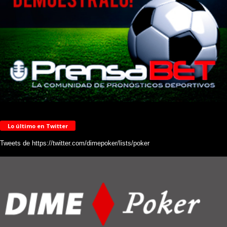
Lo último en Twitter
Tweets de https://twitter.com/dimepoker/lists/poker