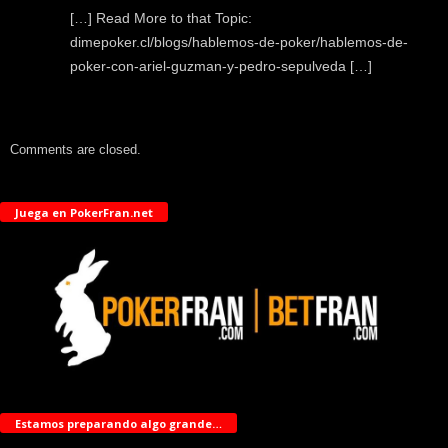
[…] Read More to that Topic:
dimepoker.cl/blogs/hablemos-de-poker/hablemos-de-
poker-con-ariel-guzman-y-pedro-sepulveda […]
Comments are closed.
Juega en PokerFran.net
Estamos preparando algo grande…