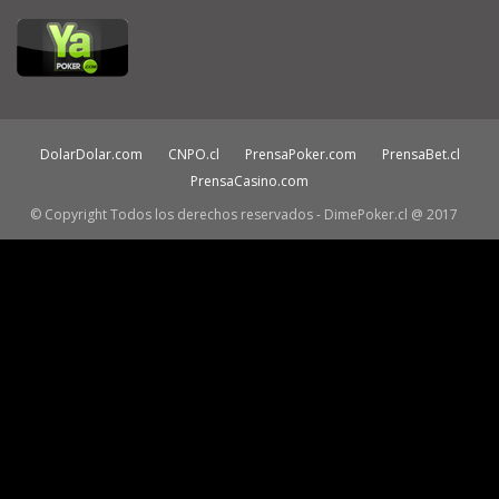
DolarDolar.com
CNPO.cl
PrensaPoker.com
PrensaBet.cl
PrensaCasino.com
© Copyright Todos los derechos reservados - DimePoker.cl @ 2017