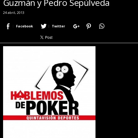
Guzmán y Pedro Sepúlveda
r
a
24 abril, 2013
c
e
Facebook
Twitter
r
c
a
d
e
p
o
k
e
r
|
D
i
m
e
P
o