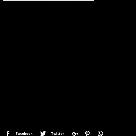
k
e
r
.
c
l
Facebook
Twitter