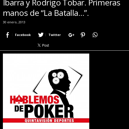
Ibarra y Rodrigo Tobar. Primeras
r
manos de “La Batalla…”.
a
c
30 enero, 2013
e
r
Facebook
Twitter
c
a
d
e
p
o
k
e
r
|
D
i
m
e
P
o