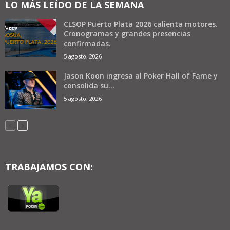
LO MÁS LEÍDO DE LA SEMANA
CLSOP Puerto Plata 2026 calienta motores.
Cronogramas y grandes presencias
confirmadas.
5 agosto, 2026
Jason Koon ingresa al Poker Hall of Fame y
consolida su...
5 agosto, 2026
TRABAJAMOS CON: