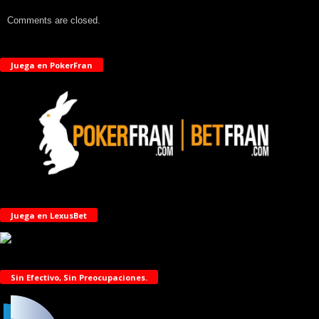
Comments are closed.
Juega en PokerFran
Juega en LexusBet
Sin Efectivo, Sin Preocupaciones.