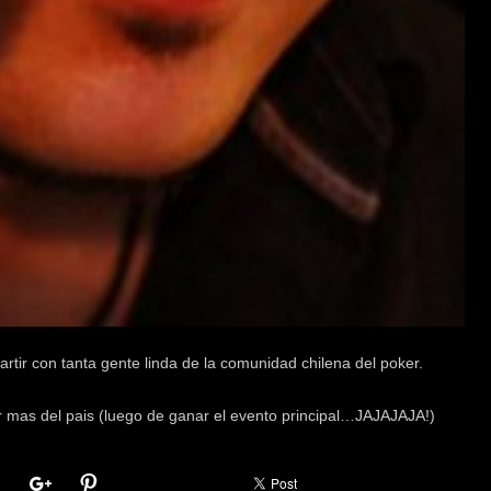
rtir con tanta gente linda de la comunidad chilena del poker.
r mas del pais (luego de ganar el evento principal…JAJAJAJA!)