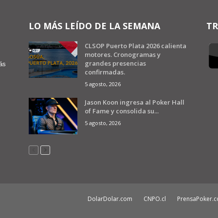
LO MÁS LEÍDO DE LA SEMANA
TR
CLSOP Puerto Plata 2026 calienta
motores. Cronogramas y
grandes presencias
ás
confirmadas.
5 agosto, 2026
Jason Koon ingresa al Poker Hall
of Fame y consolida su...
5 agosto, 2026
DolarDolar.com
CNPO.cl
PrensaPoker.