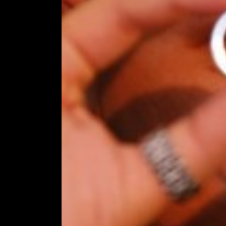
k
e
r
.
c
l