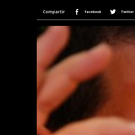
r
Compartir
Facebook
Twitter
a
c
e
r
c
a
d
e
p
o
k
e
r
|
D
i
m
e
P
o