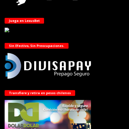
Juega en LexusBet
Sin Efectivo, Sin Preocupaciones.
Transfiere y retira en pesos chilenos