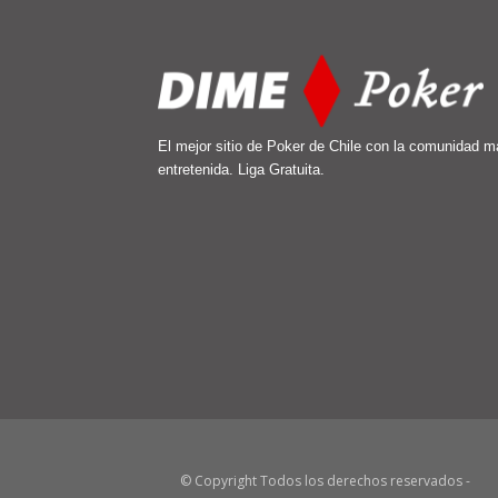
El mejor sitio de Poker de Chile con la comunidad m
entretenida. Liga Gratuita.
© Copyright Todos los derechos reservados -