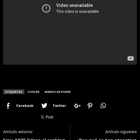
ETIQUETAS
COOLER
MANOS DE POKER
Facebook
Twitter
Artículo anterior
Artículo siguiente