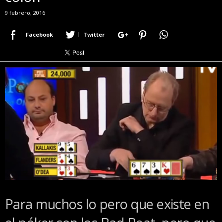
r
9 febrero, 2016
a
c
Facebook
Twitter
e
r
c
a
d
e
p
o
k
e
r
|
D
i
m
e
Para muchos lo pero que existe en
P
o