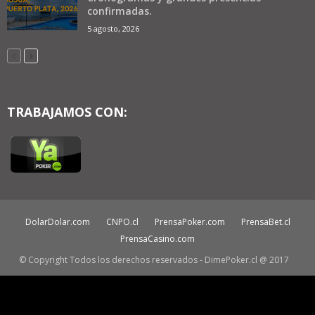
confirmadas.
5 agosto, 2026
TRABAJAMOS CON:
DolarDolar.com
CNPO.cl
PrensaPoker.com
PrensaBet.cl
PrensaCasino.com
© Copyright Todos los derechos reservados - DimePoker.cl @ 2017