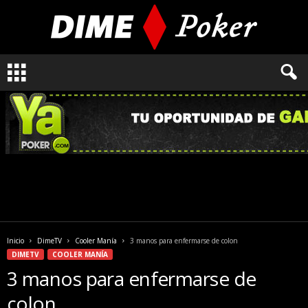
L
o
q
u
e
n
e
c
e
s
i
t
a
Inicio
DimeTV
Cooler Manía
3 manos para enfermarse de colon
s
DIMETV
COOLER MANÍA
s
3 manos para enfermarse de
a
b
colon
e