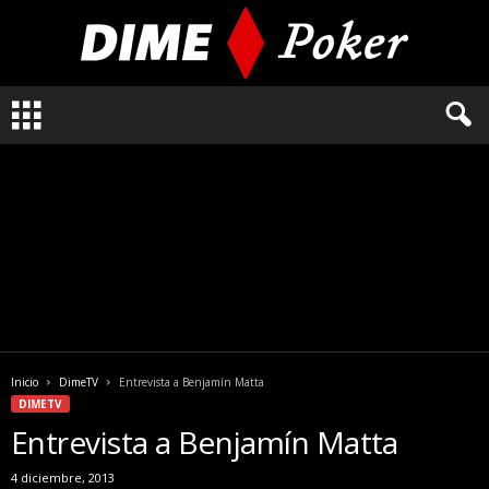
L
o
q
u
e
n
e
c
e
s
i
t
a
Inicio
DimeTV
Entrevista a Benjamín Matta
s
DIMETV
s
Entrevista a Benjamín Matta
a
b
4 diciembre, 2013
e