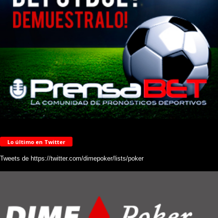
Lo último en Twitter
Tweets de https://twitter.com/dimepoker/lists/poker