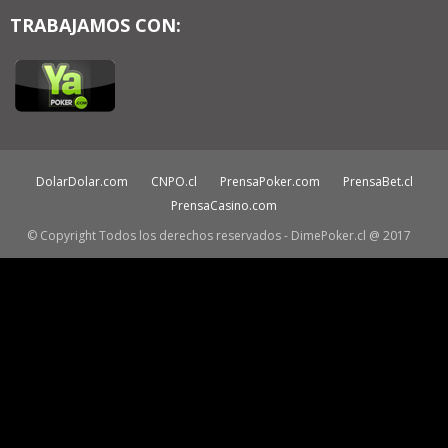
TRABAJAMOS CON:
DolarDolar.com
CNPO.cl
PrensaPoker.com
PrensaBet.cl
PrensaCasino.com
© Copyright Todos los derechos reservados - DimePoker.cl @ 2017