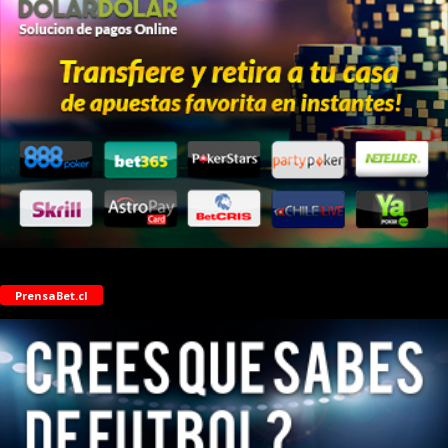
PrensaBet.cl