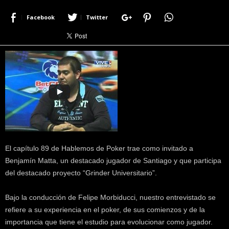
r
Facebook
Twitter
a
c
e
r
c
a
d
e
p
o
k
e
El capítulo 89 de Hablemos de Poker trae como invitado a
r
|
Benjamín Matta, un destacado jugador de Santiago y que participa
D
del destacado proyecto “Grinder Universitario”.
i
m
Bajo la conducción de Felipe Morbiducci, nuestro entrevistado se
e
refiere a su experiencia en el poker, de sus comienzos y de la
P
importancia que tiene el estudio para evolucionar como jugador.
o