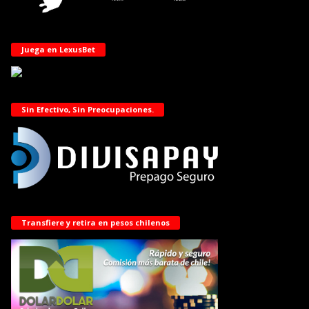
Juega en LexusBet
Sin Efectivo, Sin Preocupaciones.
Transfiere y retira en pesos chilenos