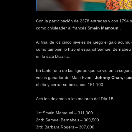
k
e
r
Con la participación de 2378 entradas y con 1794 s
.
como chipleader al francés
Smain Mamouni.
c
l
Al final de los cinco niveles de juego el galo acum
como también lo hizo el español Samuel Bernabéu 
en la sala Brasilia.
En tanto, una de las figuras que se vio en la segu
veces ganador del Main Event,
Johnny Chan,
quie
el día y cerrar su bolsa con 151.100.
Acá les dejamos a los mejores del Día 1B:
1st:Smain Mamouni – 311,000
2nd: Samuel Bernabeu – 309,500
3rd: Barbara Rogers – 307,000