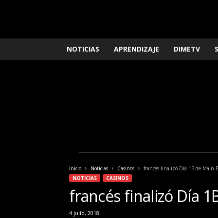
L
NOTICIAS
APRENDIZAJE
DIMETV
o
q
u
e
n
e
c
e
s
i
t
a
Inicio
Noticias
Casinos
francés finalizó Día 1B de Main
s
NOTICIAS
CASINOS
s
francés finalizó Día 
a
b
4 julio, 2018
e