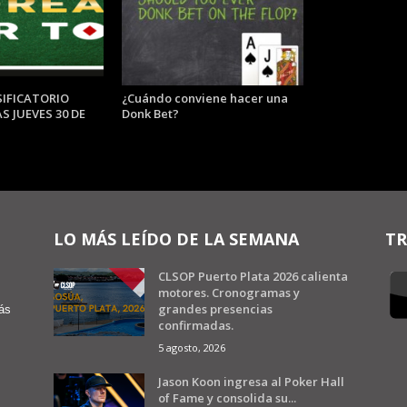
IFICATORIO
¿Cuándo conviene hacer una
S JUEVES 30 DE
Donk Bet?
LO MÁS LEÍDO DE LA SEMANA
TR
CLSOP Puerto Plata 2026 calienta
motores. Cronogramas y
grandes presencias
ás
confirmadas.
5 agosto, 2026
Jason Koon ingresa al Poker Hall
of Fame y consolida su...