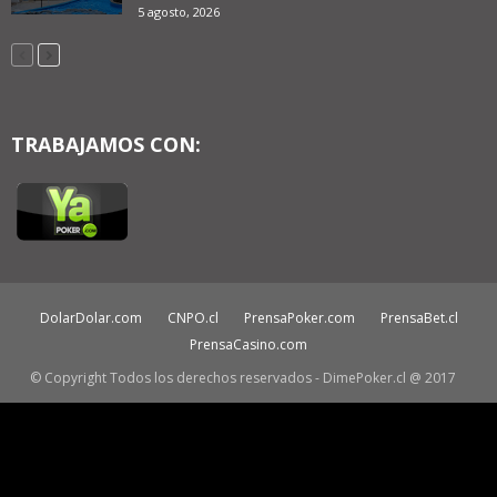
5 agosto, 2026
TRABAJAMOS CON:
DolarDolar.com
CNPO.cl
PrensaPoker.com
PrensaBet.cl
PrensaCasino.com
© Copyright Todos los derechos reservados - DimePoker.cl @ 2017