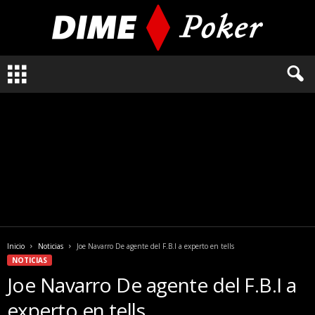
L
o
q
u
e
n
e
c
e
s
i
t
a
Inicio
Noticias
Joe Navarro De agente del F.B.I a experto en tells
s
NOTICIAS
s
Joe Navarro De agente del F.B.I a
a
b
experto en tells
e