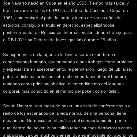
Joe Navarro nació en Cuba en el año 1953. Tiempo más tarde, y
k
e
tras la invasión de los EE.UU en la Bahía de Cochinos, Cuba, en
r
1961, este emigró al país del norte y luego de varios años de
.
estudios, consiguió el título en derecho, especializándose,
c
posteriormente, en Relaciones Internacionales, donde trabajó para
l
el F.B.I (Oficina Federal de Investigación) durante 25 años.
Su experiencia en la agencia lo llevó a ser un experto en el
conocimiento humano, que sumando a sus trabajos como profesor
y especialista en asesoramiento, le permitieron, luego de jubilarse,
publicar distintos artículos sobre el comportamiento del hombre,
teniendo como principal objetivo, el entendimiento del lenguaje
corporal, más conocido en el mundo del poker, como “tells”.
Según Navarro, una mesa de poker, una sala de conferencias o el
resto de los escenarios de la vida normal de una persona, tiene
muy pocas diferencias en el análisis del comportamiento, por lo
que, dentro del poker, le ha valido tener muchos detractores como
alabanzas, ya que muchos piensan que es imposible extrapolar los