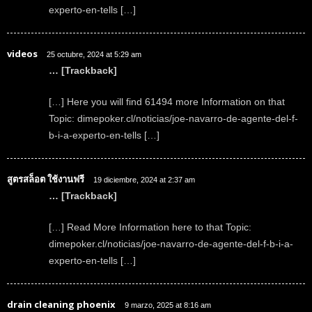
experto-en-tells […]
videos
25 octubre, 2024 at 5:29 am
… [Trackback]
[…] Here you will find 61494 more Information on that
Topic: dimepoker.cl/noticias/joe-navarro-de-agente-del-f-
b-i-a-experto-en-tells […]
สูตรสล็อต ใช้งานฟรี
19 diciembre, 2024 at 2:37 am
… [Trackback]
[…] Read More Information here to that Topic:
dimepoker.cl/noticias/joe-navarro-de-agente-del-f-b-i-a-
experto-en-tells […]
drain cleaning phoenix
9 marzo, 2025 at 8:16 am