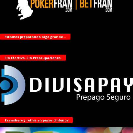
Estamos preparando algo grande…
Sin Efectivo, Sin Preocupaciones.
Transfiere y retira en pesos chilenos