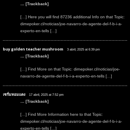
… [Trackback]
[…] Here you will find 87236 additional Info on that Topic:
dimepoker.cl/noticias/joe-navarro-de-agente-del-f-b-i-a-
experto-en-tells […]
buy golden teacher mushroom
3 abril, 2025 at 6:39 pm
… [Trackback]
[…] Find More on that Topic: dimepoker.cl/noticias/joe-
navarro-de-agente-del-f-b-i-a-experto-en-tells […]
เซรั่มหอมแดง
17 abril, 2025 at 7:52 pm
… [Trackback]
[…] Find More Information here to that Topic:
dimepoker.cl/noticias/joe-navarro-de-agente-del-f-b-i-a-
experto-en-tells […]