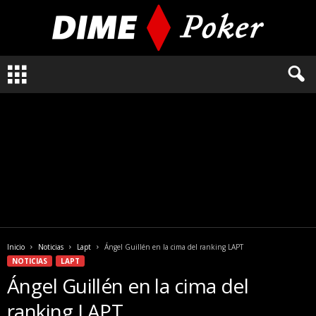
L
o
q
u
e
n
e
c
e
s
i
t
a
Inicio
Noticias
Lapt
Ángel Guillén en la cima del ranking LAPT
s
NOTICIAS
LAPT
s
Ángel Guillén en la cima del
a
b
ranking LAPT
e