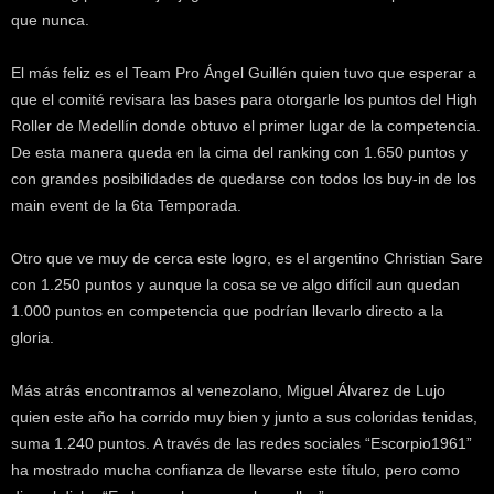
k
que nunca.
e
r
El más feliz es el Team Pro Ángel Guillén quien tuvo que esperar a
.
que el comité revisara las bases para otorgarle los puntos del High
c
Roller de Medellín donde obtuvo el primer lugar de la competencia.
l
De esta manera queda en la cima del ranking con 1.650 puntos y
con grandes posibilidades de quedarse con todos los buy-in de los
main event de la 6ta Temporada.
Otro que ve muy de cerca este logro, es el argentino Christian Sare
con 1.250 puntos y aunque la cosa se ve algo difícil aun quedan
1.000 puntos en competencia que podrían llevarlo directo a la
gloria.
Más atrás encontramos al venezolano, Miguel Álvarez de Lujo
quien este año ha corrido muy bien y junto a sus coloridas tenidas,
suma 1.240 puntos. A través de las redes sociales “Escorpio1961”
ha mostrado mucha confianza de llevarse este título, pero como