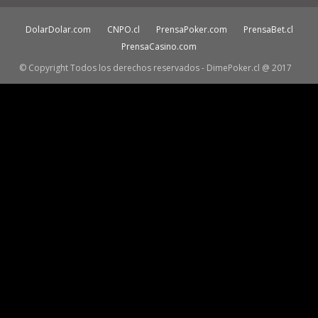
DolarDolar.com
CNPO.cl
PrensaPoker.com
PrensaBet.cl
PrensaCasino.com
© Copyright Todos los derechos reservados - DimePoker.cl @ 2017