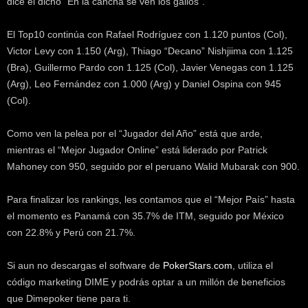
dice el dicho “En la cancha se ven los gallos”.
El Top10 continúa con Rafael Rodríguez con 1.120 puntos (Col),
Victor Levy con 1.150 (Arg), Thiago “Decano” Nishjiima con 1.125
(Bra), Guillermo Pardo con 1.125 (Col), Javier Venegas con 1.125
(Arg), Leo Fernández con 1.000 (Arg) y Daniel Ospina con 945
(Col).
Como ven la pelea por el “Jugador del Año” está que arde,
mientras el “Mejor Jugador Online” está liderado por Patrick
Mahoney con 950, seguido por el peruano Walid Mubarak con 900.
Para finalizar los rankings, les contamos que el “Mejor País” hasta
el momento es Panamá con 35.7% de ITM, seguido por México
con 22.8% y Perú con 21.7%.
Si aun no descargas el software de
PokerStars.com
, utiliza el
código marketing DIME y podrás optar a un millón de beneficios
que Dimepoker tiene para ti.