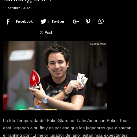
r
11 octubre, 2012
a
c
Facebook
Twitter
e
r
c
a
d
e
p
o
k
e
r
|
D
i
m
La 5ta Temporada del PokerStars.net Latin American Poker Tour
e
P
está llegando a su fin y es por eso que los jugadores que disputan
o
el ranking por “El mejor jugador del año” están más expectantes