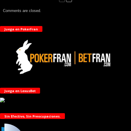
Comments are closed.
Juega en PokerFran
Juega en LexusBet
Sin Efectivo, Sin Preocupaciones.