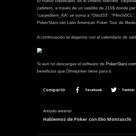
El nuevo clasificado, es el chileno Marcelo “carp
cafetero, a través de un satélite de 215$ donde pa
“carpediem_KA” se suma a “Otis333”, “P4nch0CL”, “
PokerStars.net Latin American Poker Tour de Medel
A continuación te dejamos con el calendario de saté
Si aun no descargas el software de
PokerStars.co
beneficios que Dimepoker tiene para ti.
Compartir
Facebook
Twitter
Artículo anterior
Hablemos de Poker con Elio Montuschi