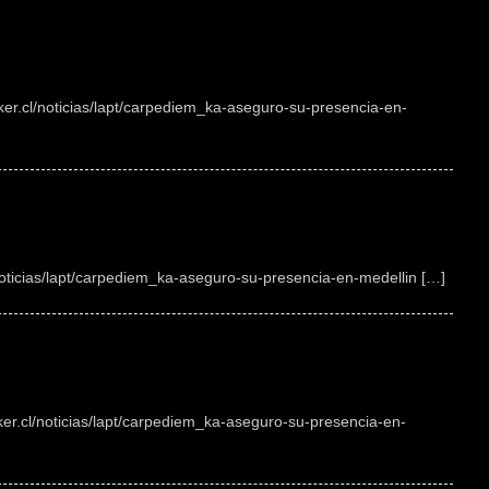
oker.cl/noticias/lapt/carpediem_ka-aseguro-su-presencia-en-
/noticias/lapt/carpediem_ka-aseguro-su-presencia-en-medellin […]
er.cl/noticias/lapt/carpediem_ka-aseguro-su-presencia-en-