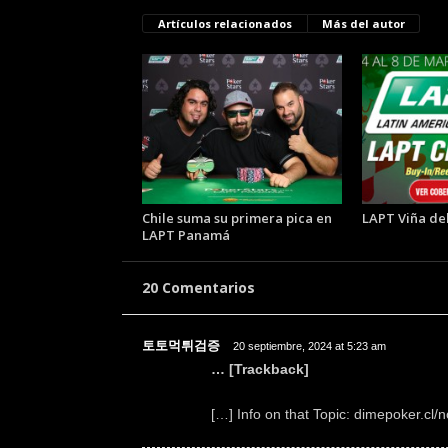
Artículos relacionados
Más del autor
Chile suma su primera pica en
LAPT Viña de
LAPT Panamá
20 Comentarios
토토먹튀검증
20 septiembre, 2024 at 5:23 am
… [Trackback]
[…] Info on that Topic: dimepoker.cl