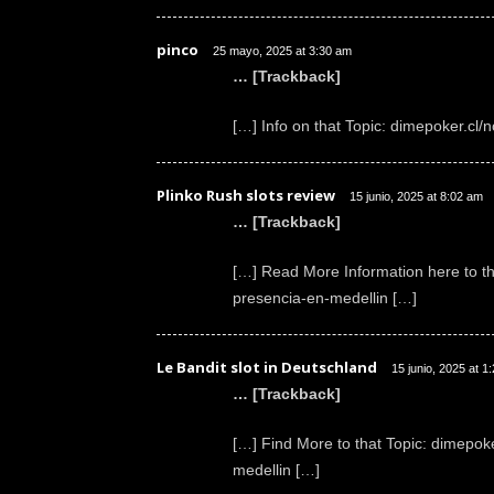
pinco
25 mayo, 2025 at 3:30 am
… [Trackback]
[…] Info on that Topic: dimepoker.cl
Plinko Rush slots review
15 junio, 2025 at 8:02 am
… [Trackback]
[…] Read More Information here to th
presencia-en-medellin […]
Le Bandit slot in Deutschland
15 junio, 2025 at 1
… [Trackback]
[…] Find More to that Topic: dimepok
medellin […]