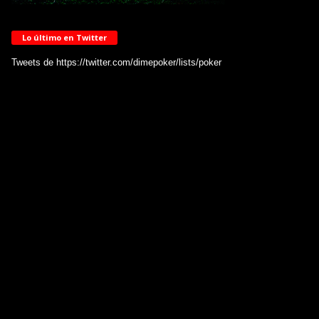
Lo último en Twitter
Tweets de https://twitter.com/dimepoker/lists/poker