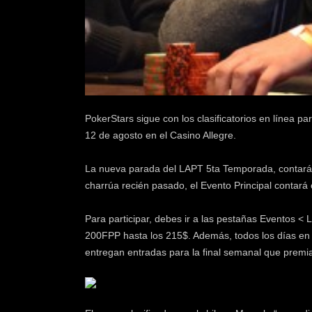
k
e
r
.
c
l
PokerStars sigue con los clasificatorios en línea p
12 de agosto en el Casino Allegre.
La nueva parada del LAPT 5ta Temporada, contará co
charrúa recién pasado, el Evento Principal contará
Para participar, debes ir a las pestañas Eventos < L
200FPP hasta los 215$. Además, todos los días en 
entregan entradas para la final semanal que premia 