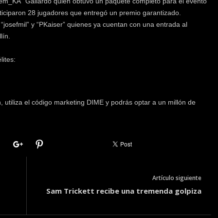
ediem_KA” Gallardo quien obtuvo un paquete completo para el evento
rticiparon 28 jugadores que entregó un premio garantizado.
josefmil” y “PKaiser” quienes ya cuentan con una entrada al
lín.
lites:
m
, utiliza el código marketing DIME y podrás optar a un millón de
Artículo siguiente
Sam Trickett recibe una tremenda golpiza