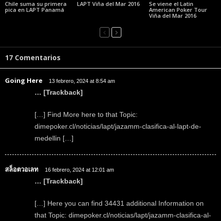
Chile suma su primera
LAPT Viña del Mar 2016
Se viene el Latin
pica en LAPT Panamá
American Poker Tour
Viña del Mar 2016
17 Comentarios
Going Here
13 febrero, 2024 at 8:54 am
… [Trackback]
[…] Find More here to that Topic:
dimepoker.cl/noticias/lapt/jazamm-clasifica-al-lapt-de-
medellin […]
สล็อตวอเลท
16 febrero, 2024 at 12:01 am
… [Trackback]
[…] Here you can find 34431 additional Information on
that Topic: dimepoker.cl/noticias/lapt/jazamm-clasifica-al-