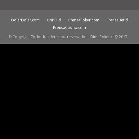
DolarDolar.com
CNPO.cl
PrensaPoker.com
PrensaBet.cl
PrensaCasino.com
© Copyright Todos los derechos reservados - DimePoker.cl @ 2017