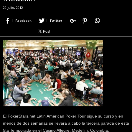
r
29 julio, 2012
a
c
Facebook
Twitter
e
r
c
a
d
e
p
o
k
e
r
|
D
i
m
El PokerStars.net Latin American Poker Tour sigue su curso y en
e
P
menos de dos semanas se llevará a cabo la tercera parada de esta
o
5ta Temporada en el Casino Allegre, Medellín, Colombia.