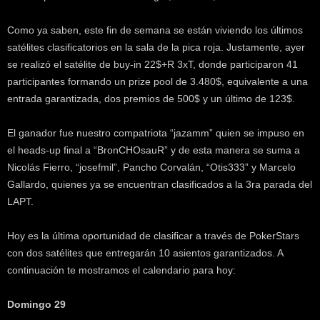
k
e
Como ya saben, este fin de semana se están viviendo los últimos
r
satélites clasificatorios en la sala de la pica roja. Justamente, ayer
.
se realizó el satélite de buy-in 22$+R 3xT, donde participaron 41
c
participantes formando un prize pool de 3.480$, equivalente a una
l
entrada garantizada, dos premios de 500$ y un último de 123$.
El ganador fue nuestro compatriota “jazamm” quien se impuso en
el heads-up final a “BronCHOsauR” y de esta manera se suma a
Nicolás Fierro, “josefmil”, Pancho Corvalán, “Otis333” y Marcelo
Gallardo, quienes ya se encuentran clasificados a la 3ra parada del
LAPT.
Hoy es la última oportunidad de clasificar a través de PokerStars
con dos satélites que entregarán 10 asientos garantizados. A
continuación te mostramos el calendario para hoy:
Domingo 29