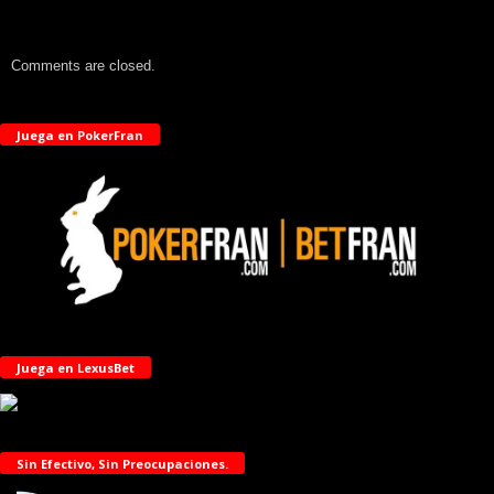
Comments are closed.
Juega en PokerFran
Juega en LexusBet
Sin Efectivo, Sin Preocupaciones.