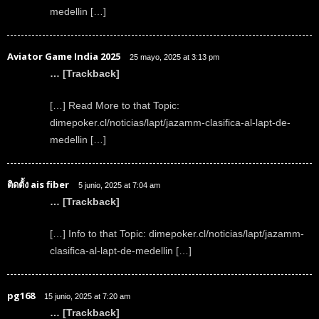
medellin […]
Aviator Game India 2025
25 mayo, 2025 at 3:13 pm
… [Trackback]
[…] Read More to that Topic:
dimepoker.cl/noticias/lapt/jazamm-clasifica-al-lapt-de-
medellin […]
ติดตั้ง ais fiber
5 junio, 2025 at 7:04 am
… [Trackback]
[…] Info to that Topic: dimepoker.cl/noticias/lapt/jazamm-
clasifica-al-lapt-de-medellin […]
pg168
15 junio, 2025 at 7:20 am
… [Trackback]