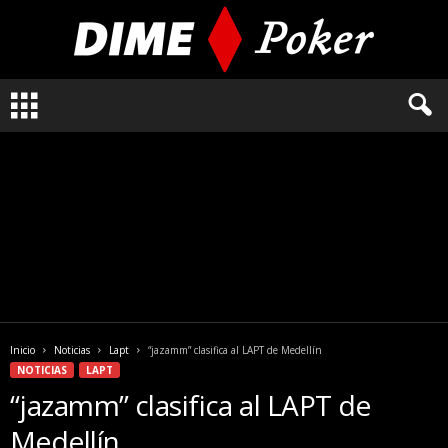
L
o
q
u
e
n
e
c
e
s
i
t
a
Inicio
Noticias
Lapt
“jazamm” clasifica al LAPT de Medellín
s
NOTICIAS
LAPT
s
“jazamm” clasifica al LAPT de
a
b
Medellín
e