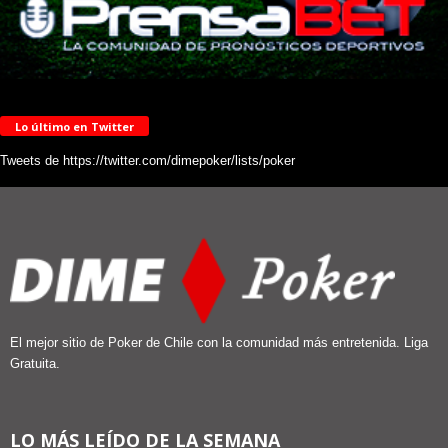
Lo último en Twitter
Tweets de https://twitter.com/dimepoker/lists/poker
El mejor sitio de Poker de Chile con la comunidad más entretenida. Liga
Gratuita.
LO MÁS LEÍDO DE LA SEMANA