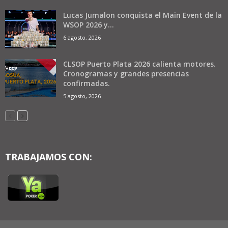
Lucas Jumalon conquista el Main Event de la
WSOP 2026 y...
6 agosto, 2026
CLSOP Puerto Plata 2026 calienta motores.
Cronogramas y grandes presencias
confirmadas.
5 agosto, 2026
TRABAJAMOS CON: