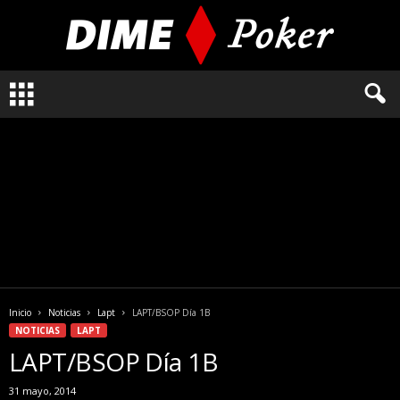
L
o
q
u
e
n
e
c
e
s
i
t
a
Inicio
Noticias
Lapt
LAPT/BSOP Día 1B
s
NOTICIAS
LAPT
s
LAPT/BSOP Día 1B
a
b
31 mayo, 2014
e