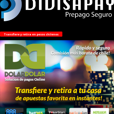
Transfiere y retira en pesos chilenos