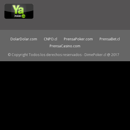
DolarDolar.com
CNPO.cl
PrensaPoker.com
PrensaBet.cl
PrensaCasino.com
© Copyright Todos los derechos reservados - DimePoker.cl @ 2017