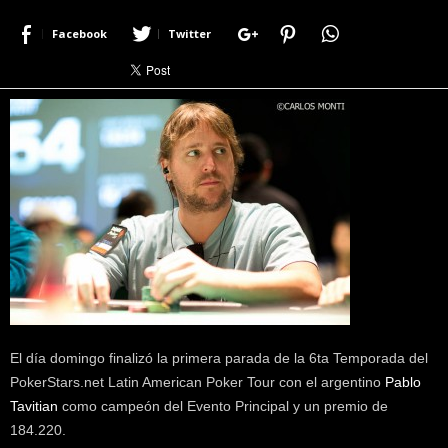
r
Facebook
Twitter
a
c
e
r
c
a
d
e
p
o
k
e
r
|
D
i
El día domingo finalizó la primera parada de la 6ta Temporada del
m
PokerStars.net Latin American Poker Tour con el argentino
Pablo
e
Tavitian
como campeón del Evento Principal y un premio de
P
184.220.
o