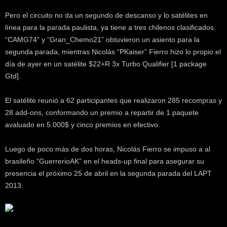
k
Pero el circuito no da un segundo de descanso y lo satélites en
e
r
línea para la parada paulista, ya tiene a tres chilenos clasificados.
.
“CAMG74” y “Gran_Chemo21” obtuvieron un asiento para la
c
segunda parada, mientras Nicolás “PKaiser” Fierro hizo lo propio el
l
día de ayer en un satélite $22+R 3x Turbo Qualifier [1 package
Gtd].
El satélite reunió a 62 participantes que realizaron 285 recompras y
28 add-ons, conformando un premio a repartir de 1 paquete
avaluado en 5.000$ y cinco premios en efectivo.
Luego de poco más de dos horas, Nicolás Fierro se impuso a al
brasileño “GuerrerioAK” en el heads-up final para asegurar su
presencia el próximo 25 de abril en la segunda parada del LAPT
2013.