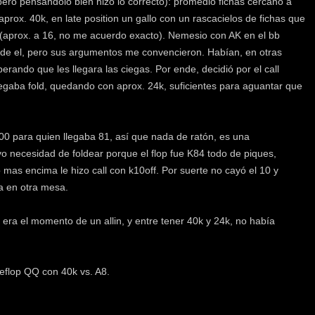
, pero pensándolo bien hizo lo correcto): promedio fichas cercano a
rox. 40k, en late position un gallo con un rascacielos de fichas que
(aprox. a 16, no me acuerdo exacto). Nemesio con AK en el bb
í de el, pero sus argumentos me convencieron. Habían, en otras
erando que les llegara las ciegas. Por ende, decidió por el call
e pegaba fold, quedando con aprox. 24k, suficientes para aguantar que
0 para quien llegaba 81, así que nada de ratón, es una
o necesidad de foldear porque el flop fue K84 todo de piques,
 mas encima le hizo call con k10off. Por suerte no cayó el 10 y
a en otra mesa.
 era el momento de un allin, y entre tener 40k y 24k, no había
reflop QQ con 40k vs. A8.