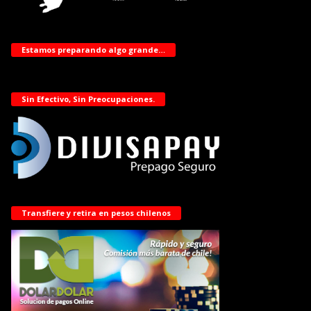
Estamos preparando algo grande…
Sin Efectivo, Sin Preocupaciones.
Transfiere y retira en pesos chilenos