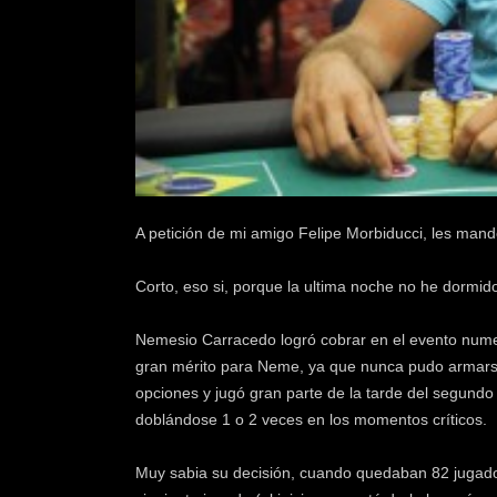
k
e
r
.
c
l
A petición de mi amigo Felipe Morbiducci, les man
Corto, eso si, porque la ultima noche no he dormid
Nemesio Carracedo logró cobrar en el evento numer
gran mérito para Neme, ya que nunca pudo armarse 
opciones y jugó gran parte de la tarde del segundo
doblándose 1 o 2 veces en los momentos críticos.
Muy sabia su decisión, cuando quedaban 82 jugado