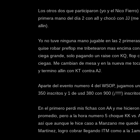
Los otros dos que participaron (yo y el Nico Fierro)
primera mano del día 2 con a8 y chocó con JJ (me pa
allin).
Yo no tuve ninguna mano jugable en las 2 primeras
quise robar preflop me tribetearon mas encima con 
ciega grande, solo pagando un raise con KQ, flop ch
ciegas. Me cambian de mesa y en la nueva me toca 
y termino allin con KT contra AJ.
Aparte del evento numero 4 del WSOP, jugamos un p
350 inscritos y 1 de usd 380 con 900 (¡!!!!!) inscri
En el primero perdi mis fichas con AA y me hicieron
promedio, pero a la hora numero 5 choque KK vs. AA
así que aunque le hice caso a Manzano me quedé co
Martínez, logro cobrar llegando ITM como a la 1am