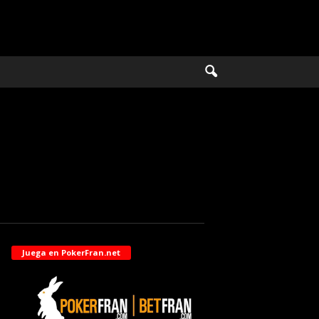
Juega en PokerFran.net