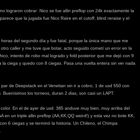
 no lograron cobrar: Nico se fue allin preflop con 24k exactamente la
rece que la jugada fue Nico Raire en el cutoff, blind reraise y el
 horas del segundo día y fue fatal, porque la única mano que me
otro caller y me tuve que botar, acto seguido cometí un error en la
ico, intento de robo mal logrado y fold posterior que me dejó con 9
la ciega y quedo con 8 ciegas. Pasa una vuelta entera sin ver nada
ar de Deepstack en el Venetian sin ir a cobro, 1 de usd 550 con
tos. Buenísimos los torneos, duran 2 dias, son casi un LAPT.
 color. En el de ayer de usd. 385 anduve muy bien, muy arriba del
 en un triple allin preflop (AA,KK,QQ weird!) y esta vez no bote KK,
n 6 ciegas y se terminó la historia. Un Chileno, el Chimpa
.