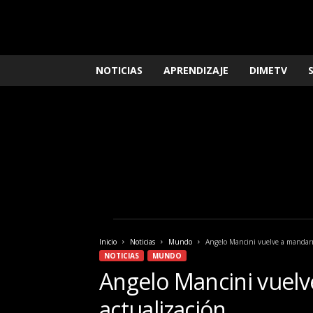
L
NOTICIAS
APRENDIZAJE
DIMETV
o
q
u
e
n
e
c
e
s
i
t
a
Inicio
Noticias
Mundo
Angelo Mancini vuelve a mandarn
s
NOTICIAS
MUNDO
s
Angelo Mancini vuel
a
b
actualización.
e