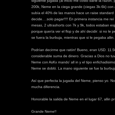
siguiente jugada (al inicio me costó darle la razón
200k, Neme en la ciega grande (ciegas 3k-6k) con ap
subía el 40% de las manos hace un raise standard 
decide….solo pagar!!!! En primera instancia me re
mesas, 2 ultrashorts con 7k y 9k, todos estaban esp
porque quería ver el flop y de ahí decidir: si no l
se fuera la burbuja, mientras que si le pegaba allin.
Podrían decirme que ratón! Bueno, eran USD. 11.50
considerable suma de dinero. Gracias a Dios no tuv
Neme con AsKx mando’ all in y el tipo enfichadisimo
Neme se dobló. La mano siguiente se fue la burbuj
Así que perfecta la jugada del Neme, pienso yo. No
mucha diferencia.
Honorable la salida de Neme en el lugar 67, allin p
Grande Neme!!