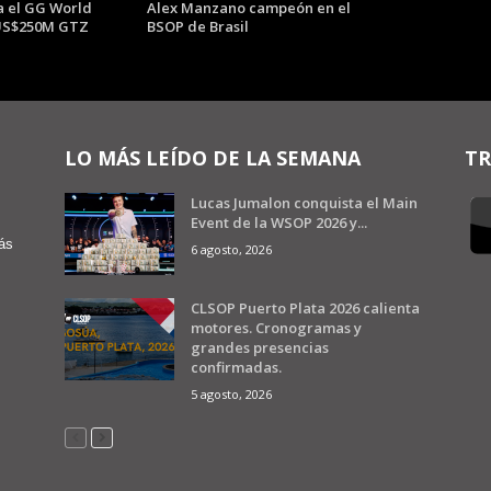
 el GG World
Alex Manzano campeón en el
 US$250M GTZ
BSOP de Brasil
LO MÁS LEÍDO DE LA SEMANA
TR
Lucas Jumalon conquista el Main
Event de la WSOP 2026 y...
ás
6 agosto, 2026
CLSOP Puerto Plata 2026 calienta
motores. Cronogramas y
grandes presencias
confirmadas.
5 agosto, 2026