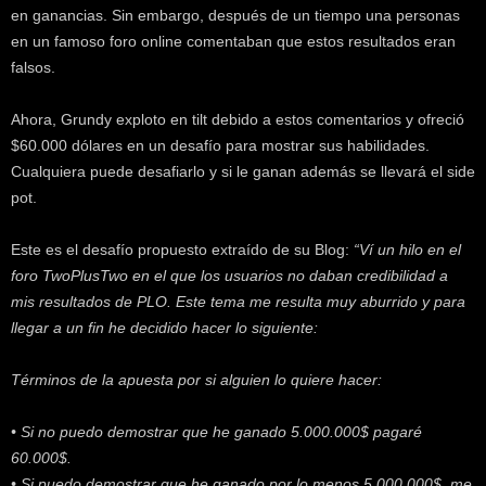
k
en ganancias. Sin embargo, después de un tiempo una personas
e
en un famoso foro online comentaban que estos resultados eran
r
falsos.
.
c
Ahora, Grundy exploto en tilt debido a estos comentarios y ofreció
l
$60.000 dólares en un desafío para mostrar sus habilidades.
Cualquiera puede desafiarlo y si le ganan además se llevará el side
pot.
Este es el desafío propuesto extraído de su Blog:
“Ví un hilo en el
foro TwoPlusTwo en el que los usuarios no daban credibilidad a
mis resultados de PLO. Este tema me resulta muy aburrido y para
llegar a un fin he decidido hacer lo siguiente:
Términos de la apuesta por si alguien lo quiere hacer:
• Si no puedo demostrar que he ganado 5.000.000$ pagaré
60.000$.
• Si puedo demostrar que he ganado por lo menos 5.000.000$, me