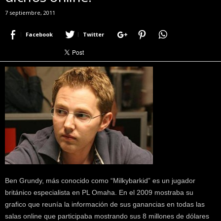
r
7 septiembre, 2011
a
c
Facebook
Twitter
e
r
c
a
d
e
p
o
k
e
r
|
D
i
Ben Grundy, más conocido como “Milkybarkid” es un jugador
m
británico especialista en PL Omaha. En el 2009 mostraba su
e
grafico que reunía la información de sus ganancias en todas las
P
salas online que participaba mostrando sus 8 millones de dólares
o