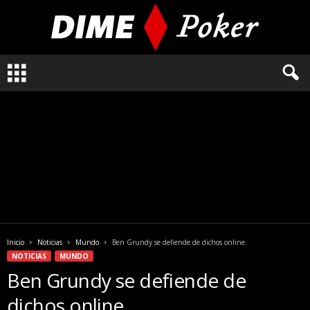
L
o
q
u
e
n
e
c
e
s
i
t
a
Inicio
Noticias
Mundo
Ben Grundy se defiende de dichos online.
s
NOTICIAS
MUNDO
s
Ben Grundy se defiende de
a
b
dichos online.
e