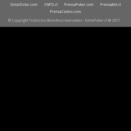
DolarDolar.com
CNPO.cl
PrensaPoker.com
PrensaBet.cl
PrensaCasino.com
© Copyright Todos los derechos reservados - DimePoker.cl @ 2017