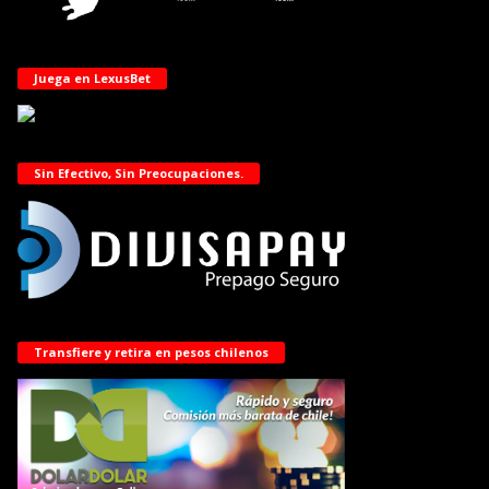
Juega en LexusBet
Sin Efectivo, Sin Preocupaciones.
Transfiere y retira en pesos chilenos