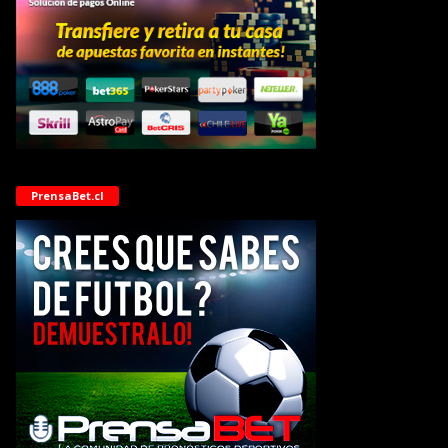
PrensaBet.cl