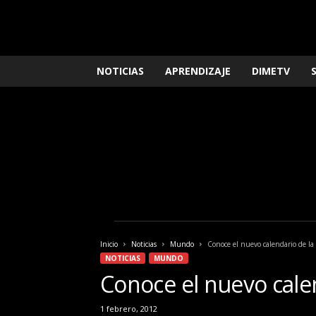
L
NOTICIAS
APRENDIZAJE
DIMETV
o
q
u
e
n
e
c
e
s
i
t
a
Inicio
Noticias
Mundo
Conoce el nuevo calendario de 
s
NOTICIAS
MUNDO
s
Conoce el nuevo cale
a
b
1 febrero, 2012
e