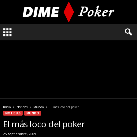
L
o
q
u
e
n
e
c
e
s
i
t
a
Inicio
Noticias
Mundo
El más loco del poker
s
NOTICIAS
MUNDO
s
El más loco del poker
a
b
25 septiembre, 2009
e