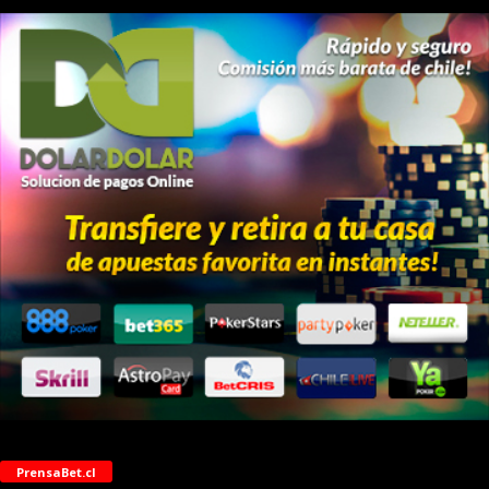
PrensaBet.cl