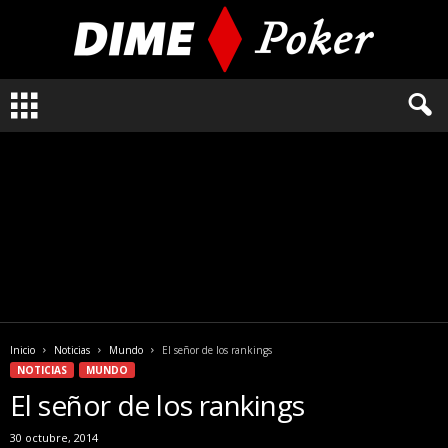
L
o
q
u
e
n
e
c
e
s
i
t
a
Inicio
Noticias
Mundo
El señor de los rankings
s
NOTICIAS
MUNDO
s
El señor de los rankings
a
b
30 octubre, 2014
e