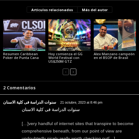
Artículos relacionados
Más del autor
Resumen Caribbean
Hoy comienza el GG
Alex Manzano campeón
Poker de Punta Cana
World Festival con
en el BSOP de Brasil
US$250M GTZ
2 Comentarios
سنوات الدراسة فى كلية الاسنان
21 octubre, 2023 at 8:46 pm
سنوات الدراسة فى كلية الاسنان
[…]very handful of internet sites that transpire to become
comprehensive beneath, from our point of view are
undoubtedly nicely really worth checking out[…]