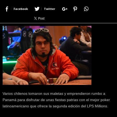
r
Facebook
Twitter
a
c
e
r
c
a
d
e
p
o
k
e
r
|
D
i
Varios chilenos tomaron sus maletas y emprendieron rumbo a
m
Panamá para disfrutar de unas fiestas patrias con el mejor poker
e
latinoamericano que ofrece la segunda edición del LPS Millions.
P
o