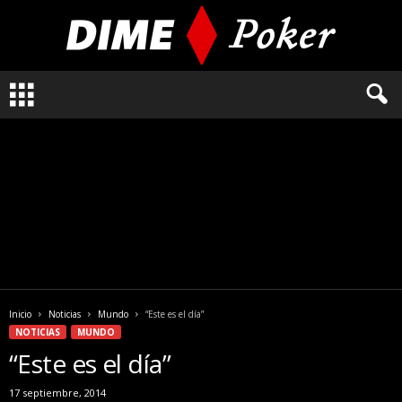
L
o
q
u
e
n
e
c
e
s
i
t
a
Inicio
Noticias
Mundo
“Este es el día”
s
NOTICIAS
MUNDO
s
“Este es el día”
a
b
17 septiembre, 2014
e