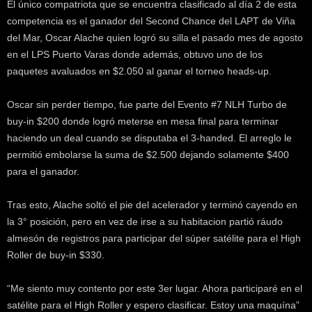
El único compatriota que se encuentra clasificado al día 2 de esta
k
competencia es el ganador del Second Chance del LAPT de Viña
e
r
del Mar, Oscar Alache quien logró su silla el pasado mes de agosto
.
en el LPS Puerto Varas donde además, obtuvo uno de los
c
paquetes avaluados en $2.050 al ganar el torneo heads-up.
l
Oscar sin perder tiempo, fue parte del Evento #7 NLH Turbo de
buy-in $200 donde logró meterse en mesa final para terminar
haciendo un deal cuando se disputaba el 3-handed. El arreglo le
permitió embolarse la suma de $2.500 dejando solamente $400
para el ganador.
Tras esto, Alache soltó el pie del acelerador y terminó cayendo en
la 3° posición, pero en vez de irse a su habitacion partió ráudo
almesón de registros para participar del súper satélite para el High
Roller de buy-in $330.
“Me siento muy contento por este 3er lugar. Ahora participaré en el
satélite para el High Roller y espero clasificar. Estoy una maquína”