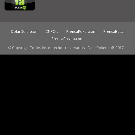
DolarDolar.com
CNPO.cl
PrensaPoker.com
PrensaBet.cl
PrensaCasino.com
© Copyright Todos los derechos reservados - DimePoker.cl @ 2017