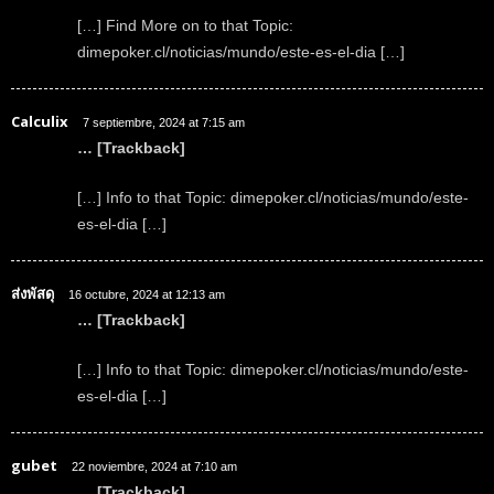
[…] Find More on to that Topic:
dimepoker.cl/noticias/mundo/este-es-el-dia […]
Calculix
7 septiembre, 2024 at 7:15 am
… [Trackback]
[…] Info to that Topic: dimepoker.cl/noticias/mundo/este-
es-el-dia […]
ส่งพัสดุ
16 octubre, 2024 at 12:13 am
… [Trackback]
[…] Info to that Topic: dimepoker.cl/noticias/mundo/este-
es-el-dia […]
gubet
22 noviembre, 2024 at 7:10 am
… [Trackback]