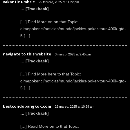
vakantie umbrie
25 febrero, 2025 at 11:22 pm
… [Trackback]
[…] Find More on on that Topic:
dimepoker.cl/noticias/mundo/jackies-poker-tour-400k-gtd-
5 […]
navigate to this website
3 marzo, 2025 at 9:45 pm
… [Trackback]
[…] Find More here to that Topic:
dimepoker.cl/noticias/mundo/jackies-poker-tour-400k-gtd-
5 […]
bestcondobangkok.com
29 marzo, 2025 at 10:29 am
… [Trackback]
[…] Read More on to that Topic: