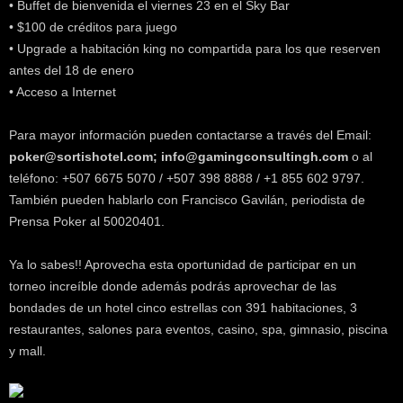
• Buffet de bienvenida el viernes 23 en el Sky Bar
• $100 de créditos para juego
• Upgrade a habitación king no compartida para los que reserven
antes del 18 de enero
• Acceso a Internet
Para mayor información pueden contactarse a través del Email:
poker@sortishotel.com; info@gamingconsultingh.com
o al
teléfono: +507 6675 5070 / +507 398 8888 / +1 855 602 9797.
También pueden hablarlo con Francisco Gavilán, periodista de
Prensa Poker al 50020401.
Ya lo sabes!! Aprovecha esta oportunidad de participar en un
torneo increíble donde además podrás aprovechar de las
bondades de un hotel cinco estrellas con 391 habitaciones, 3
restaurantes, salones para eventos, casino, spa, gimnasio, piscina
y mall.