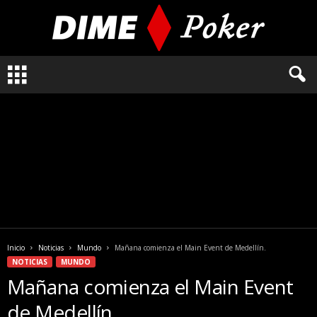
L
o
q
u
e
n
e
c
e
s
i
t
a
Inicio
Noticias
Mundo
Mañana comienza el Main Event de Medellín.
s
NOTICIAS
MUNDO
s
Mañana comienza el Main Event
a
b
de Medellín.
e