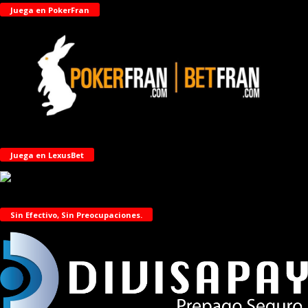
Juega en PokerFran
Juega en LexusBet
Sin Efectivo, Sin Preocupaciones.