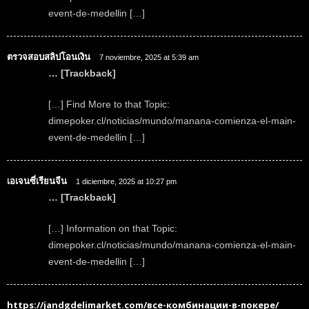
event-de-medellin […]
ตรวจสอบสลิปโอนเงิน
7 noviembre, 2025 at 5:39 am
… [Trackback]
[…] Find More to that Topic:
dimepoker.cl/noticias/mundo/manana-comienza-el-main-
event-de-medellin […]
เอเจนซี่เรียนจีน
1 diciembre, 2025 at 10:27 pm
… [Trackback]
[…] Information on that Topic:
dimepoker.cl/noticias/mundo/manana-comienza-el-main-
event-de-medellin […]
https://jandgdelimarket.com/все-комбинации-в-покере/