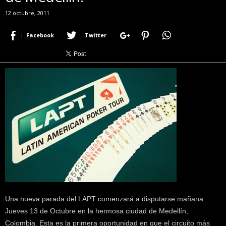
r
12 octubre, 2011
a
c
Facebook
Twitter
e
r
c
a
d
e
p
o
k
e
r
|
D
i
m
Una nueva parada del LAPT comenzará a disputarse mañana
e
P
Jueves 13 de Octubre en la hermosa ciudad de Medellín,
o
Colombia. Esta es la primera oportunidad en que el circuito más