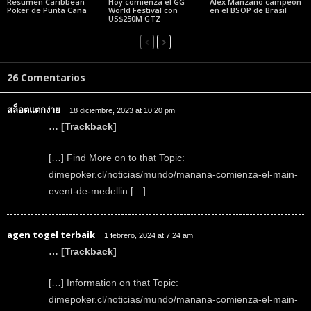
Resumen Caribbean
Hoy comienza el GG
Alex Manzano campeón
Poker de Punta Cana
World Festival con
en el BSOP de Brasil
US$250M GTZ
26 Comentarios
สล็อตแตกง่าย
18 diciembre, 2023 at 10:20 pm
… [Trackback]
[…] Find More on to that Topic:
dimepoker.cl/noticias/mundo/manana-comienza-el-main-
event-de-medellin […]
agen togel terbaik
1 febrero, 2024 at 7:24 am
… [Trackback]
[…] Information on that Topic:
dimepoker.cl/noticias/mundo/manana-comienza-el-main-