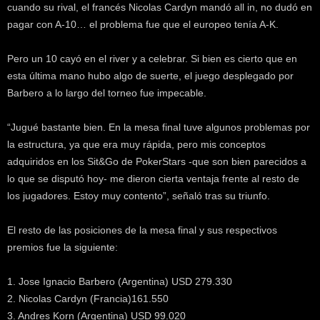
cuando su rival, el francés Nicolas Cardyn mandó all in, no dudó en
k
e
pagar con A-10… el problema fue que el europeo tenía A-K.
r
.
Pero un 10 cayó en el river y a celebrar. Si bien es cierto que en
c
esta última mano hubo algo de suerte, el juego desplegado por
l
Barbero a lo largo del torneo fue impecable.
“Jugué bastante bien. En la mesa final tuve algunos problemas por
la estructura, ya que era muy rápida, pero mis conceptos
adquiridos en los Sit&Go de PokerStars -que son bien parecidos a
lo que se disputó hoy- me dieron cierta ventaja frente al resto de
los jugadores. Estoy muy contento”, señaló tras su triunfo.
El resto de las posiciones de la mesa final y sus respectivos
premios fue la siguiente:
1. Jose Ignacio Barbero (Argentina) USD 279.330
2. Nicolas Cardyn (Francia)161.550
3. Andres Korn (Argentina) USD 99.020