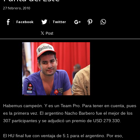
r
27 febrero, 2010
a
c
Facebook
Twitter
e
r
c
a
d
e
p
o
k
e
r
|
D
Habemus campeón. Y es un Team Pro. Para tener en cuenta, pues
i
es la primera vez. El argentino Nacho Barbero fue el mejor de los
m
307 participantes y se adjudicó un premio de USD 279.330.
e
P
El HU final fue con ventaja de 5:1 para el argentino. Por eso,
o