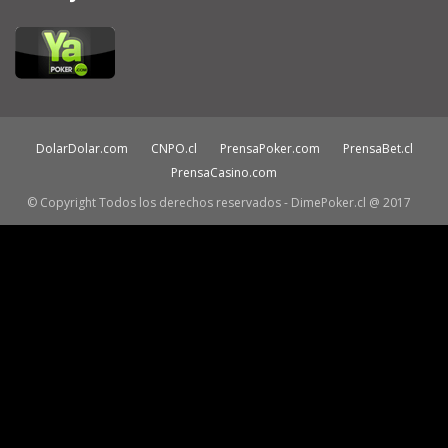
DolarDolar.com
CNPO.cl
PrensaPoker.com
PrensaBet.cl
PrensaCasino.com
© Copyright Todos los derechos reservados - DimePoker.cl @ 2017