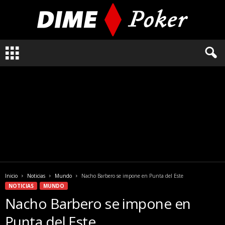
L
o
q
u
e
n
e
c
e
s
i
t
a
Inicio
Noticias
Mundo
Nacho Barbero se impone en Punta del Este
s
NOTICIAS
MUNDO
s
Nacho Barbero se impone en
a
b
Punta del Este
e